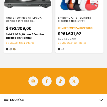
Audio-Technica AT-LP60X.
Smiger L-G1-ST guitarra
Bandeja giradiscos
eléctrica tipo Strat
automática. Vinilos sin
complicaciones
$492.309,00
12% OFF EMPEZÁ CON TODO!
$261.631,92
$443.078,10
con
Efectivo
(Retiro en tienda)
$297.309,00
6
x
$82.051,50
sin interés
3
x
$87.210,64
sin interés
+3
CATEGORÍAS