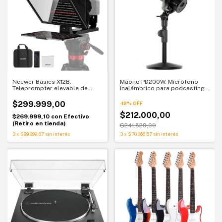
Neewer Basics X12B.
Maono PD200W. Micrófono
Teleprompter elevable de
inalámbrico para podcasting.
aluminio. Lectura natural en
Libertad inalámbrica y sonido
cámara
profesional
$299.999,00
-
12
%
OFF
$212.000,00
$269.999,10
con
Efectivo
(Retiro en tienda)
$241.529,00
3
x
$99.999,67
sin interés
3
x
$70.666,67
sin interés