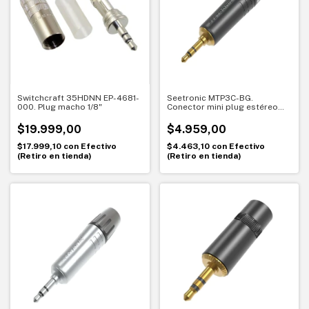
Switchcraft 35HDNN EP-4681-
Seetronic MTP3C-BG.
000. Plug macho 1/8"
Conector mini plug estéreo
3.5 mm metálico negro. Señal
precisa con contacto dorado
$19.999,00
$4.959,00
$17.999,10
con
Efectivo
$4.463,10
con
Efectivo
(Retiro en tienda)
(Retiro en tienda)