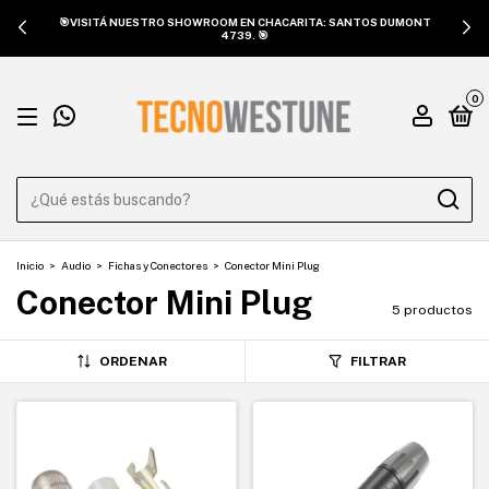
🎯VISITÁ NUESTRO SHOWROOM EN CHACARITA: SANTOS DUMONT
4739. 🎯
0
Inicio
>
Audio
>
Fichas y Conectores
>
Conector Mini Plug
Conector Mini Plug
5 productos
ORDENAR
FILTRAR