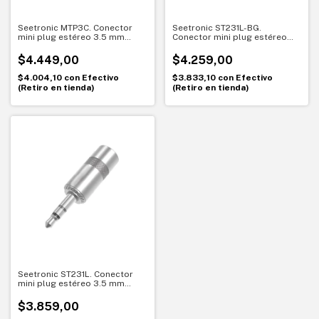
Seetronic MTP3C. Conector
Seetronic ST231L-BG.
mini plug estéreo 3.5 mm
Conector mini plug estéreo
metálico. Conexión compacta
3.5 mm negro. Máxima calidad
y confiable
de señal
$4.449,00
$4.259,00
$4.004,10
con
Efectivo
$3.833,10
con
Efectivo
(Retiro en tienda)
(Retiro en tienda)
Seetronic ST231L. Conector
mini plug estéreo 3.5 mm
metálico. Conexión precisa y
duradera
$3.859,00