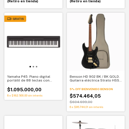
(Retiro en tienda)
(Retiro en tienda)
GRATIS
Yamaha P45. Piano digital
Benson HD 902 BK / BK GOLD.
portátil de 88 teclas con
Guitarra eléctrica Strato HSS
acción de martillo. Clásico,
negra
confiable y expresivo
$1.095.000,00
5% OFF BIENVENIDO BENSON
$574.464,05
6
x
$182.500,00
sin interés
$604.699,00
6
x
$95.744,01
sin interés