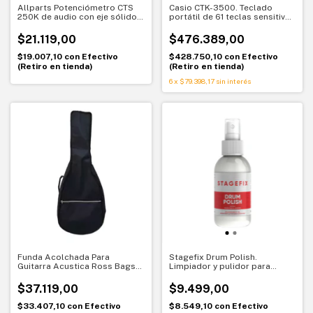
Allparts Potenciómetro CTS
Casio CTK-3500. Teclado
250K de audio con eje sólido –
portátil de 61 teclas sensitivas
CTS original - EP-0885-000
con Chordana Play
$21.119,00
$476.389,00
$19.007,10
con
Efectivo
$428.750,10
con
Efectivo
(Retiro en tienda)
(Retiro en tienda)
6
x
$79.398,17
sin interés
Funda Acolchada Para
Stagefix Drum Polish.
Guitarra Acustica Ross Bags
Limpiador y pulidor para
K220a
batería. Protección
profesional
$37.119,00
$9.499,00
$33.407,10
con
Efectivo
$8.549,10
con
Efectivo