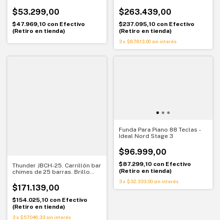
total del tono - EP-0478-000.
Infinite y Trail On
$53.299,00
$263.439,00
$47.969,10
con
Efectivo
$237.095,10
con
Efectivo
(Retiro en tienda)
(Retiro en tienda)
3
x
$87.813,00
sin interés
Funda Para Piano 88 Teclas -
Ideal Nord Stage 3
$96.999,00
$87.299,10
con
Efectivo
Thunder JBCH-25. Carrillón bar
(Retiro en tienda)
chimes de 25 barras. Brillo
percusivo con soporte
3
x
$32.333,00
sin interés
$171.139,00
$154.025,10
con
Efectivo
(Retiro en tienda)
3
x
$57.046,33
sin interés