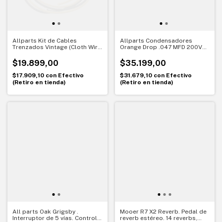
Allparts Kit de Cables
Allparts Condensadores
Trenzados Vintage (Cloth Wire
Orange Drop .047 MFD 200V
Kit) - GW-0832-000
(Pack x3 unidades)
$19.899,00
$35.199,00
$17.909,10
con
Efectivo
$31.679,10
con
Efectivo
(Retiro en tienda)
(Retiro en tienda)
All parts Oak Grigsby .
Mooer R7 X2 Reverb. Pedal de
Interruptor de 5 vías. Control
reverb estéreo. 14 reverbs,