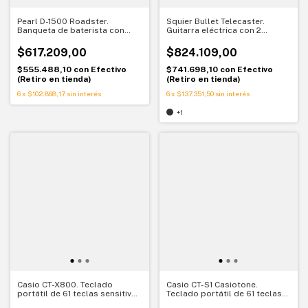
Pearl D-1500 Roadster.
Squier Bullet Telecaster.
Banqueta de baterista con
Guitarra eléctrica con 2
asiento circular. Soporte
micrófonos simples. Estilo
cómodo para sesiones largas
Tele clásico y versátil
$617.209,00
$824.109,00
$555.488,10
con
Efectivo
$741.698,10
con
Efectivo
(Retiro en tienda)
(Retiro en tienda)
6
x
$102.868,17
sin interés
6
x
$137.351,50
sin interés
+1
Casio CT-X800. Teclado
Casio CT-S1 Casiotone.
portátil de 61 teclas sensitivas
Teclado portátil de 61 teclas
con fuente de sonido AiX
sensitivas con sonidos vintage