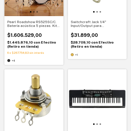
Pearl Roadshow RS525SC/C.
Switchcraft Jack 1/4"
Batería acústica 5 piezas. Kit
Input/Output para
completo para empezar
instrumentos - EP-0055
$1.606.529,00
$31.899,00
$1.445.876,10
con
Efectivo
$28.709,10
con
Efectivo
(Retiro en tienda)
(Retiro en tienda)
6
x
$267.754,83
sin interés
+1
+4