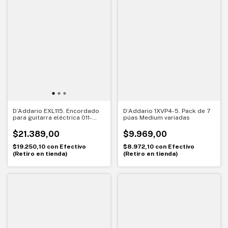
D’Addario EXL115. Encordado
D’Addario 1XVP4-5. Pack de 7
para guitarra eléctrica 011-
púas Medium variadas
049. XL Nickel Wound
$21.389,00
$9.969,00
$19.250,10
con
Efectivo
$8.972,10
con
Efectivo
(Retiro en tienda)
(Retiro en tienda)