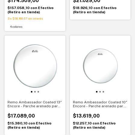
$174.509,00
$21.029,00
$157.058,10
con
Efectivo
$18.926,10
con
Efectivo
(Retiro en tienda)
(Retiro en tienda)
3
x
$58.169,67
sin interés
4 colores
Remo Ambassador Coated 13"
Remo Ambassador Coated 10"
Encore - Parche arenado para
Encore - Parche arenado para
Tom o Redoblante- EN-0113-
Tom o Redoblante- EN-0110-
BA
BA
$17.089,00
$13.619,00
$15.380,10
con
Efectivo
$12.257,10
con
Efectivo
(Retiro en tienda)
(Retiro en tienda)