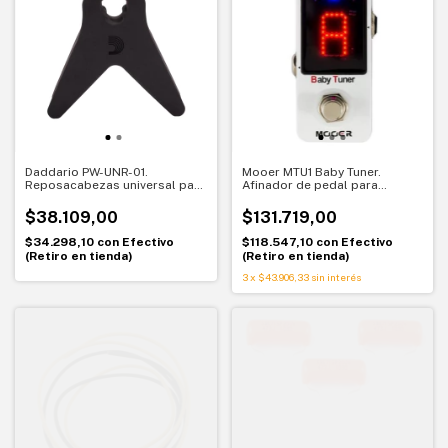
Daddario PW-UNR-01.
Mooer MTU1 Baby Tuner.
Reposacabezas universal para
Afinador de pedal para
guitarra. Apoyo seguro para
instrumento. Precisión
mantenimiento
compacta para tu setup
$38.109,00
$131.719,00
$34.298,10
con
Efectivo
$118.547,10
con
Efectivo
(Retiro en tienda)
(Retiro en tienda)
3
x
$43.906,33
sin interés