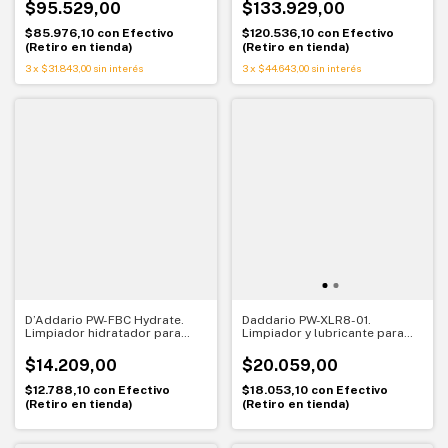
ajustable
con sonido claro
$95.529,00
$133.929,00
$85.976,10
con
Efectivo
$120.536,10
con
Efectivo
(Retiro en tienda)
(Retiro en tienda)
3
x
$31.843,00
sin interés
3
x
$44.643,00
sin interés
D’Addario PW-FBC Hydrate.
Daddario PW-XLR8-01.
Limpiador hidratador para
Limpiador y lubricante para
diapasones. Cuidado para
cuerdas. Deslizamiento rápido
maderas oscuras
y tono renovado
$14.209,00
$20.059,00
$12.788,10
con
Efectivo
$18.053,10
con
Efectivo
(Retiro en tienda)
(Retiro en tienda)