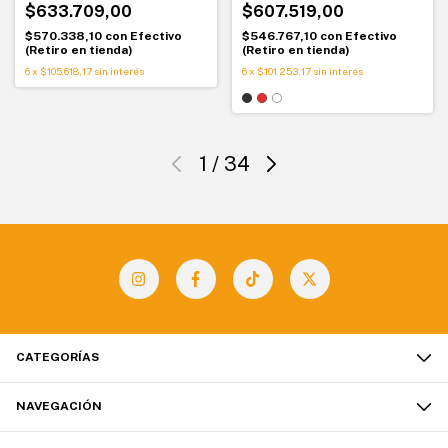
$633.709,00
$607.519,00
$570.338,10
con
Efectivo
$546.767,10
con
Efectivo
(Retiro en tienda)
(Retiro en tienda)
6
x
$105.618,17
sin interés
6
x
$101.253,17
sin interés
1
/
34
CATEGORÍAS
NAVEGACIÓN