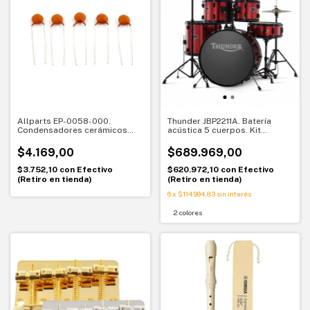
Allparts EP-0058-000.
Thunder JBP2211A. Batería
Condensadores cerámicos
acústica 5 cuerpos. Kit
.047 MFD. Pack x5
completo listo para tocar
$4.169,00
$689.969,00
$3.752,10
con
Efectivo
$620.972,10
con
Efectivo
(Retiro en tienda)
(Retiro en tienda)
6
x
$114.994,83
sin interés
2 colores