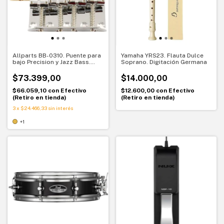
Allparts BB-0310. Puente para
Yamaha YRS23. Flauta Dulce
bajo Precision y Jazz Bass.
Soprano. Digitación Germana
Repuesto vintage confiable
$73.399,00
$14.000,00
$66.059,10
con
Efectivo
$12.600,00
con
Efectivo
(Retiro en tienda)
(Retiro en tienda)
3
x
$24.466,33
sin interés
+1