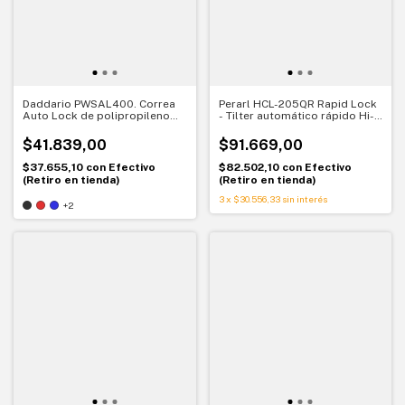
Daddario PWSAL400. Correa
Perarl HCL-205QR Rapid Lock
Auto Lock de polipropileno
- Tilter automático rápido Hi-
para guitarra y bajo.
Hat
Seguridad y comodidad
$41.839,00
$91.669,00
$37.655,10
con
Efectivo
$82.502,10
con
Efectivo
(Retiro en tienda)
(Retiro en tienda)
3
x
$30.556,33
sin interés
+2