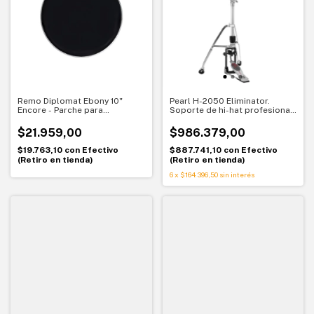
Remo Diplomat Ebony 10"
Pearl H-2050 Eliminator.
Encore - Parche para
Soporte de hi-hat profesional
Redoblante, tom o resonante -
Twin-Cam
EN-0010-ED
$21.959,00
$986.379,00
$19.763,10
con
Efectivo
$887.741,10
con
Efectivo
(Retiro en tienda)
(Retiro en tienda)
6
x
$164.396,50
sin interés