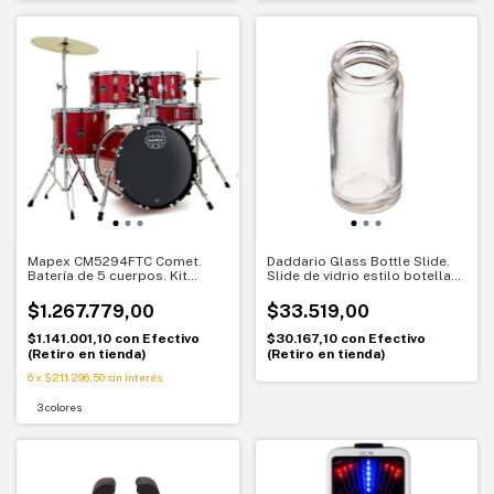
Mapex CM5294FTC Comet.
Daddario Glass Bottle Slide.
Batería de 5 cuerpos. Kit
Slide de vidrio estilo botella
completo para empezar
para guitarra. Tono clásico y
expresivo
$1.267.779,00
$33.519,00
$1.141.001,10
con
Efectivo
$30.167,10
con
Efectivo
(Retiro en tienda)
(Retiro en tienda)
6
x
$211.296,50
sin interés
3 colores