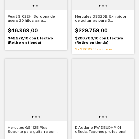
Pearl S-022H. Bordona de
Hercules GS525B. Exhibidor
acero 20 hilos para
de guitarras para 5
redoblante 14"
instrumentos ampliable
$46.969,00
$229.759,00
$42.272,10
con
Efectivo
$206.783,10
con
Efectivo
(Retiro en tienda)
(Retiro en tienda)
3
x
$76.586,33
sin interés
Hercules GS412B Plus.
D’Addario PW-DBUDHP-01
Soporte para guitarra con
dBuds. Tapones profesionales
sistema AGS y respaldo
ajustables. Protección auditiva