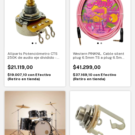
Allparts Potenciómetro CTS
Western PINKNL. Cable silent
250K de audio eje dividido -
plug 6.5mm TS a plug 6.5mm
EP-0085-000
TS . Para instrumentos serie
Pink Unlimited"
$21.119,00
$41.299,00
$19.007,10
con
Efectivo
$37.169,10
con
Efectivo
(Retiro en tienda)
(Retiro en tienda)