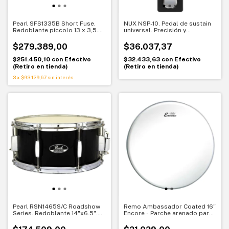
Pearl SFS1335B Short Fuse.
NUX NSP-10. Pedal de sustain
Redoblante piccolo 13 x 3,5.
universal. Precisión y
Ataque crujiente y rápido
compatibilidad total
$279.389,00
$36.037,37
$251.450,10
con
Efectivo
$32.433,63
con
Efectivo
(Retiro en tienda)
(Retiro en tienda)
3
x
$93.129,67
sin interés
Pearl RSN1465S/C Roadshow
Remo Ambassador Coated 16"
Series. Redoblante 14"x6.5".
Encore - Parche arenado para
Potencia y respuesta para
Tom - EN-0116-BA
estudiar