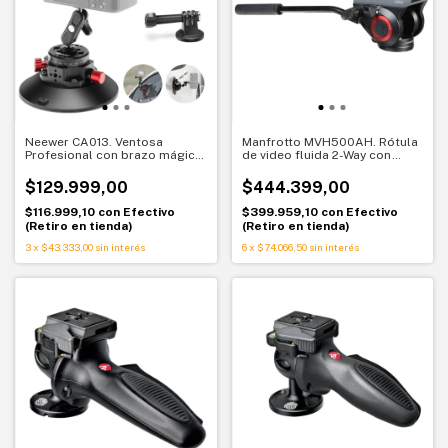
Neewer CA013. Ventosa
Manfrotto MVH500AH. Rótula
Profesional con brazo mágico
de video fluida 2-Way con
para cámaras y celulares
zapata rápida 500LONG.
$129.999,00
$444.399,00
$116.999,10
con
Efectivo
$399.959,10
con
Efectivo
(Retiro en tienda)
(Retiro en tienda)
3
x
$43.333,00
sin interés
6
x
$74.066,50
sin interés