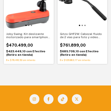
Joby Swing. Kit deslizante
Gitzo GHF2W. Cabezal fluido
motorizado para smartphone
de 2 vías para foto y video
con control de movimiento
compatible Arca-Swiss
$470.499,00
$761.899,00
$423.449,10
con
Efectivo
$685.709,10
con
Efectivo
(Retiro en tienda)
(Retiro en tienda)
6
x
$78.416,50
sin interés
6
x
$126.983,17
sin interés