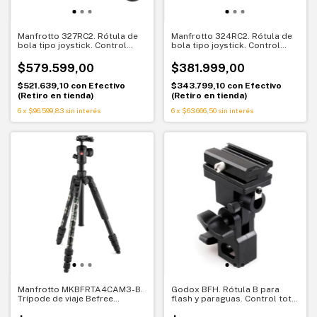
Manfrotto 327RC2. Rótula de
Manfrotto 324RC2. Rótula de
bola tipo joystick. Control
bola tipo joystick. Control
rápido para carga pesada
rápido para cámaras ligeras
$579.599,00
$381.999,00
$521.639,10
con
Efectivo
$343.799,10
con
Efectivo
(Retiro en tienda)
(Retiro en tienda)
6
x
$96.599,83
sin interés
6
x
$63.666,50
sin interés
Manfrotto MKBFRTA4CAM3-B.
Godox BFH. Rótula B para
Trípode de viaje Befree
flash y paraguas. Control total
Advanced Camo Wild Green.
de iluminación
Compacto y listo para