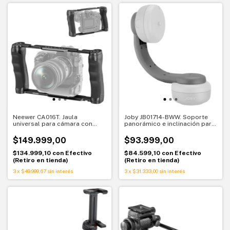
Neewer CA016T. Jaula
Joby JB01714-BWW. Soporte
universal para cámara con
panorámico e inclinación para
mango superior. Rodaje más
cabezales Joby Spin
estable
$149.999,00
$93.999,00
$134.999,10
con
Efectivo
$84.599,10
con
Efectivo
(Retiro en tienda)
(Retiro en tienda)
3
x
$49.999,67
sin interés
3
x
$31.333,00
sin interés