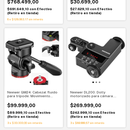
$768.499,00
$30.699,00
explorar
$691.649,10
con
Efectivo
$27.629,10
con
Efectivo
(Retiro en tienda)
(Retiro en tienda)
6
x
$128.083,17
sin interés
Neewer GM24. Cabezal fluido
Neewer DL200. Dolly
para trípode. Movimiento
motorizado para cámara.
suave y preciso
Movimiento suave controlado
$99.999,00
$269.999,00
$89.999,10
con
Efectivo
$242.999,10
con
Efectivo
(Retiro en tienda)
(Retiro en tienda)
3
x
$33.333,00
sin interés
3
x
$89.999,67
sin interés