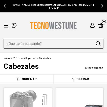
🎯VISITÁ NUESTRO SHOWROOM EN CHACARITA: SANTOS DUMONT
4739. 🎯
0
Inicio
>
Trípodes y Soportes
>
Cabezales
Cabezales
12 productos
ORDENAR
FILTRAR