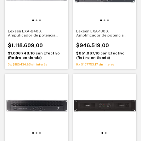
Lexsen LXA-2400.
Lexsen LXA-1800.
Amplificador de potencia
Amplificador de potencia
profesional 2 canales. Máxima
profesional 2 canales.
potencia y control
Potencia confiable para
$1.118.609,00
$946.519,00
grandes sistemas
$1.006.748,10
con
Efectivo
$851.867,10
con
Efectivo
(Retiro en tienda)
(Retiro en tienda)
6
x
$186.434,83
sin interés
6
x
$157.753,17
sin interés