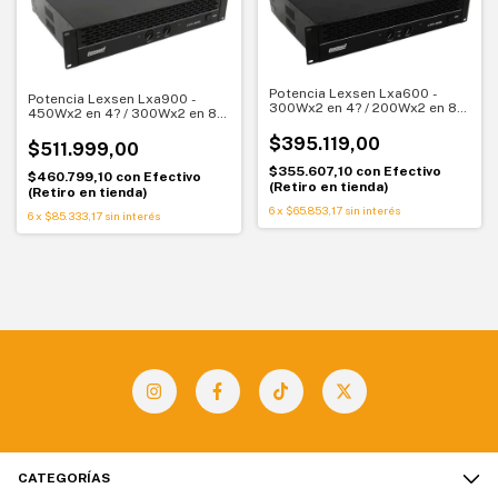
Potencia Lexsen Lxa600 -
Potencia Lexsen Lxa900 -
300Wx2 en 4? / 200Wx2 en 8?
450Wx2 en 4? / 300Wx2 en 8?
- 600W en 8? Bridge
- 900W en 8? Bridge
$395.119,00
$511.999,00
$355.607,10
con
Efectivo
$460.799,10
con
Efectivo
(Retiro en tienda)
(Retiro en tienda)
6
x
$65.853,17
sin interés
6
x
$85.333,17
sin interés
CATEGORÍAS