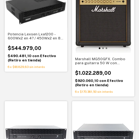
Potencia Lexsen Lxa1200 -
600Wx2 en 4? / 450Wx2 en 8?
- 1200W en 8? Bridge
$544.979,00
$490.481,10
con
Efectivo
Marshall MG50GFX. Combo
(Retiro en tienda)
para guitarra 50 W con
efectos
6
x
$90.829,83
sin interés
$1.022.289,00
$920.060,10
con
Efectivo
(Retiro en tienda)
6
x
$170.381,50
sin interés