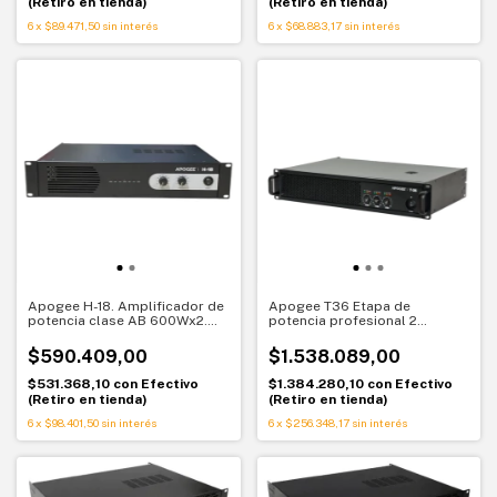
(Retiro en tienda)
(Retiro en tienda)
6
x
$89.471,50
sin interés
6
x
$68.883,17
sin interés
Apogee H-18. Amplificador de
Apogee T36 Etapa de
potencia clase AB 600Wx2.
potencia profesional 2
Máxima potencia profesional
canales + HF 600W x2 con
crossover
$590.409,00
$1.538.089,00
$531.368,10
con
Efectivo
$1.384.280,10
con
Efectivo
(Retiro en tienda)
(Retiro en tienda)
6
x
$98.401,50
sin interés
6
x
$256.348,17
sin interés