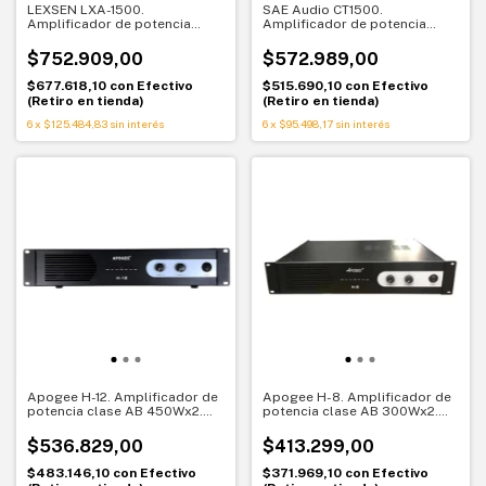
LEXSEN LXA-1500.
SAE Audio CT1500.
Amplificador de potencia
Amplificador de potencia
profesional 2 canales.
profesional 250W x2 Clase D
Rendimiento sólido y
$752.909,00
$572.989,00
confiable
$677.618,10
con
Efectivo
$515.690,10
con
Efectivo
(Retiro en tienda)
(Retiro en tienda)
6
x
$125.484,83
sin interés
6
x
$95.498,17
sin interés
Apogee H-12. Amplificador de
Apogee H-8. Amplificador de
potencia clase AB 450Wx2.
potencia clase AB 300Wx2.
Potencia confiable
Rendimiento compacto y
profesional
confiable
$536.829,00
$413.299,00
$483.146,10
con
Efectivo
$371.969,10
con
Efectivo