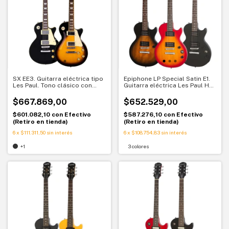
SX EE3. Guitarra eléctrica tipo
Epiphone LP Special Satin E1.
Les Paul. Tono clásico con
Guitarra eléctrica Les Paul HH.
gran relación calidad precio
Sonido clásico y versátil
$667.869,00
$652.529,00
$601.082,10
con
Efectivo
$587.276,10
con
Efectivo
(Retiro en tienda)
(Retiro en tienda)
6
x
$111.311,50
sin interés
6
x
$108.754,83
sin interés
+1
3 colores