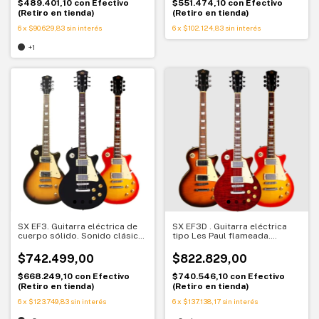
$489.401,10
con
Efectivo
$551.474,10
con
Efectivo
(Retiro en tienda)
(Retiro en tienda)
6
x
$90.629,83
sin interés
6
x
$102.124,83
sin interés
+1
SX EF3. Guitarra eléctrica de
SX EF3D . Guitarra eléctrica
cuerpo sólido. Sonido clásico
tipo Les Paul flameada.
con carácter
Potencia y sustain
$742.499,00
$822.829,00
$668.249,10
con
Efectivo
$740.546,10
con
Efectivo
(Retiro en tienda)
(Retiro en tienda)
6
x
$123.749,83
sin interés
6
x
$137.138,17
sin interés