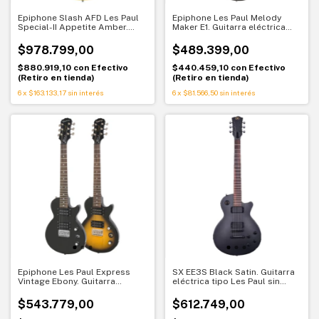
Epiphone Slash AFD Les Paul
Epiphone Les Paul Melody
Special-II Appetite Amber.
Maker E1. Guitarra eléctrica
Guitarra eléctrica con kit
liviana. Estilo Les Paul vintage
completo. Sonido rockero
$978.799,00
$489.399,00
Slash
$880.919,10
con
Efectivo
$440.459,10
con
Efectivo
(Retiro en tienda)
(Retiro en tienda)
6
x
$163.133,17
sin interés
6
x
$81.566,50
sin interés
Epiphone Les Paul Express
SX EE3S Black Satin. Guitarra
Vintage Ebony. Guitarra
eléctrica tipo Les Paul sin
eléctrica travel. Estilo Les Paul
pickguard. Potencia y
en formato compacto
sobriedad
$543.779,00
$612.749,00