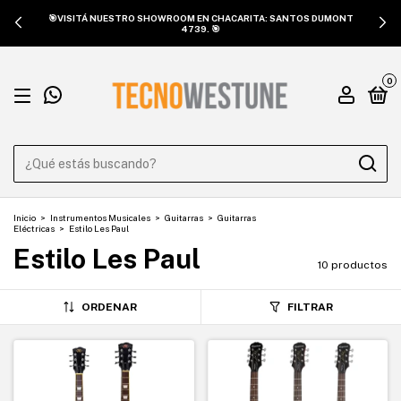
🎯VISITÁ NUESTRO SHOWROOM EN CHACARITA: SANTOS DUMONT
4739. 🎯
0
Inicio
>
Instrumentos Musicales
>
Guitarras
>
Guitarras
Eléctricas
>
Estilo Les Paul
Estilo Les Paul
10 productos
ORDENAR
FILTRAR