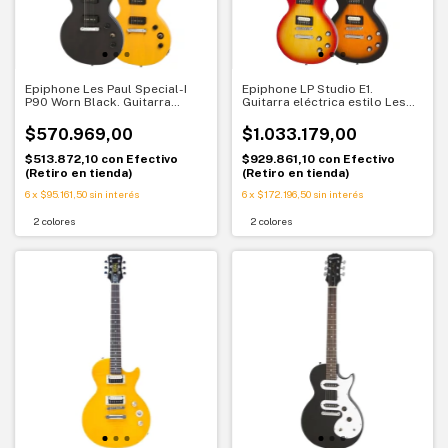
Epiphone Les Paul Special-I
Epiphone LP Studio E1.
P90 Worn Black. Guitarra
Guitarra eléctrica estilo Les
eléctrica con P90. Sonido
Paul. Sonido clásico y versátil
crudo y vintage
$570.969,00
$1.033.179,00
$513.872,10
con
Efectivo
$929.861,10
con
Efectivo
(Retiro en tienda)
(Retiro en tienda)
6
x
$95.161,50
sin interés
6
x
$172.196,50
sin interés
2 colores
2 colores