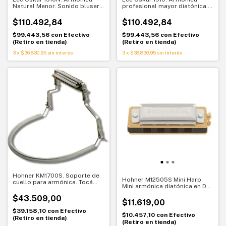
Natural Menor. Sonido blusero
profesional mayor diatónica.
para tonos menores
Con estuche
$110.492,84
$110.492,84
$99.443,56
con
Efectivo
$99.443,56
con
Efectivo
(Retiro en tienda)
(Retiro en tienda)
3
x
$36.830,95
sin interés
3
x
$36.830,95
sin interés
Hohner KM1700S. Soporte de
Hohner M12505S Mini Harp.
cuello para armónica. Tocá
Mini armónica diatónica en Do
con las manos libres
con cajita azul. Sonido portátil
$43.509,00
en tamaño llavero
$11.619,00
$39.158,10
con
Efectivo
$10.457,10
con
Efectivo
(Retiro en tienda)
(Retiro en tienda)