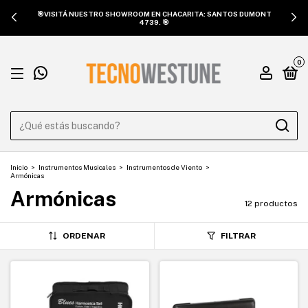
🎯VISITÁ NUESTRO SHOWROOM EN CHACARITA: SANTOS DUMONT
4739. 🎯
0
Inicio
>
Instrumentos Musicales
>
Instrumentos de Viento
>
Armónicas
Armónicas
12 productos
ORDENAR
FILTRAR