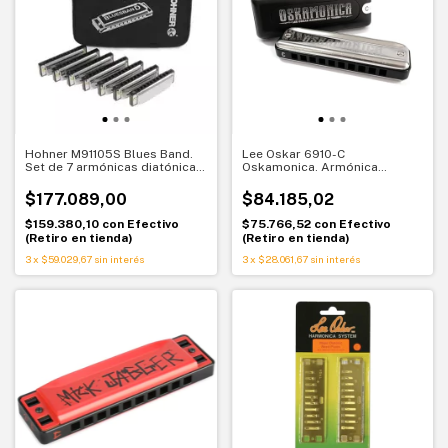
Hohner M91105S Blues Band.
Lee Oskar 6910-C
Set de 7 armónicas diatónicas.
Oskamonica. Armónica
Tonos clave para blues y
diatónica en DO. Ideal para
práctica
empezar
$177.089,00
$84.185,02
$159.380,10
con
Efectivo
$75.766,52
con
Efectivo
(Retiro en tienda)
(Retiro en tienda)
3
x
$59.029,67
sin interés
3
x
$28.061,67
sin interés