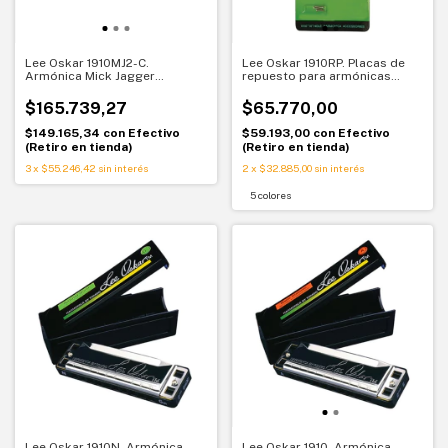
Lee Oskar 1910MJ2-C.
Lee Oskar 1910RP. Placas de
Armónica Mick Jagger
repuesto para armónicas
Signature en DO. Edición
diatónicas mayores
limitada
$165.739,27
$65.770,00
$149.165,34
con
Efectivo
$59.193,00
con
Efectivo
(Retiro en tienda)
(Retiro en tienda)
3
x
$55.246,42
sin interés
2
x
$32.885,00
sin interés
5 colores
Lee Oskar 1910N. Armónica
Lee Oskar 1910. Armónica