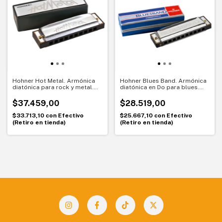
Hohner Hot Metal. Armónica
Hohner Blues Band. Armónica
diatónica para rock y metal.
diatónica en Do para blues.
Sonido potente para empezar
Primera armónica ideal para
empezar
$37.459,00
$28.519,00
$33.713,10
con
Efectivo
$25.667,10
con
Efectivo
(Retiro en tienda)
(Retiro en tienda)