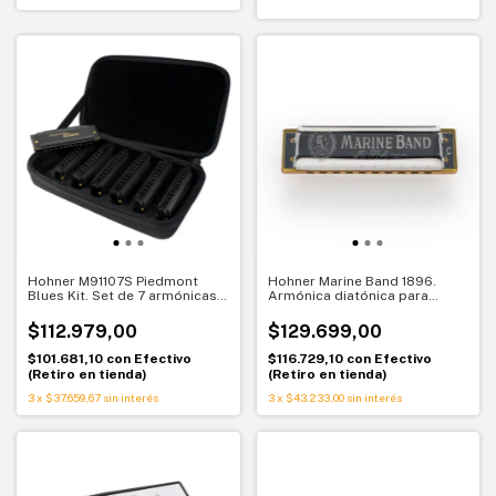
Hohner M91107S Piedmont
Hohner Marine Band 1896.
Blues Kit. Set de 7 armónicas
Armónica diatónica para
diatónicas. Tonalidades clave
blues. El sonido clásico hecho
para empezar
en Alemania
$112.979,00
$129.699,00
$101.681,10
con
Efectivo
$116.729,10
con
Efectivo
(Retiro en tienda)
(Retiro en tienda)
3
x
$37.659,67
sin interés
3
x
$43.233,00
sin interés