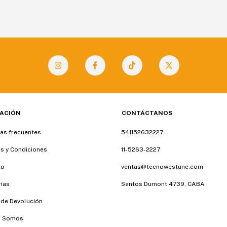
ACIÓN
CONTÁCTANOS
as frecuentes
541152632227
s y Condiciones
11-5263-2227
to
ventas@tecnowestune.com
ías
Santos Dumont 4739, CABA
a de Devolución
s Somos