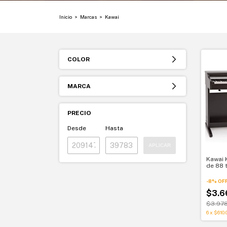
Inicio
>
Marcas
>
Kawai
COLOR
MARCA
PRECIO
Desde
Hasta
APLICAR
Kawai 
de 88 
pedale
-
8
%
OF
$3.6
$3.97
6
x
$610.