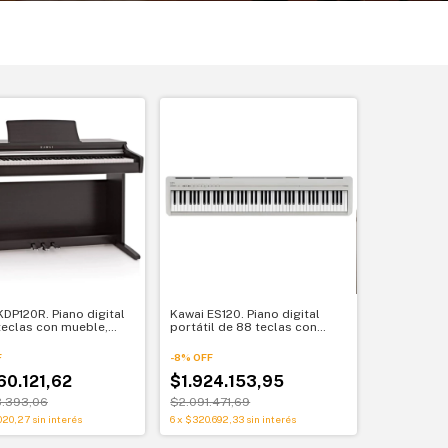
KDP120R. Piano digital
Kawai ES120. Piano digital
teclas con mueble,
portátil de 88 teclas con
s y Bluetooth
Bluetooth y USB MIDI
F
-
8
%
OFF
60.121,62
$1.924.153,95
8.393,06
$2.091.471,69
020,27
sin interés
6
x
$320.692,33
sin interés