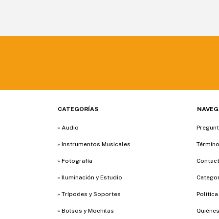
CATEGORÍAS
NAVEG
» Audio
Pregunt
» Instrumentos Musicales
Término
» Fotografía
Contac
» Iluminación y Estudio
Categor
» Trípodes y Soportes
Polític
» Bolsos y Mochilas
Quiéne