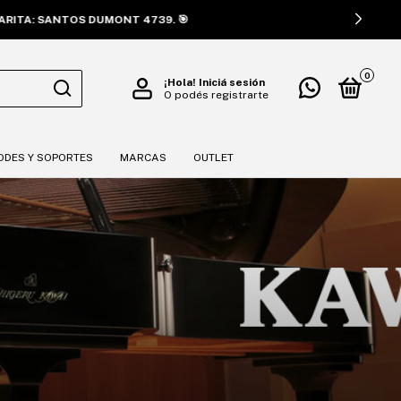
🎯
0
¡Hola!
Iniciá sesión
O podés registrarte
ODES Y SOPORTES
MARCAS
OUTLET