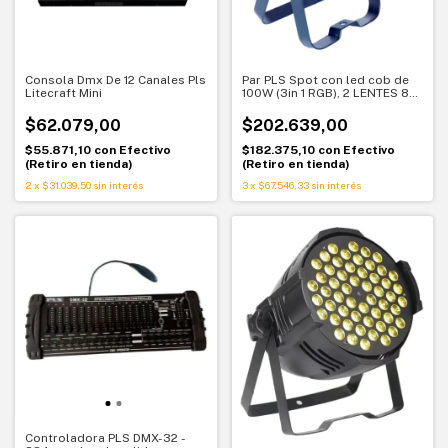
Consola Dmx De 12 Canales Pls
Par PLS Spot con led cob de
Litecraft Mini
100W (3in 1 RGB), 2 LENTES 85°
+ 40°.
$62.079,00
$202.639,00
$55.871,10
con
Efectivo
$182.375,10
con
Efectivo
(Retiro en tienda)
(Retiro en tienda)
2
x
$31.039,50
sin interés
3
x
$67.546,33
sin interés
Controladora PLS DMX-32 -