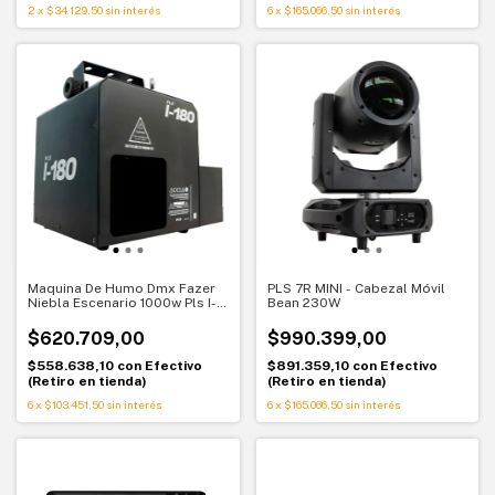
2
x
$34.129,50
sin interés
6
x
$165.066,50
sin interés
Maquina De Humo Dmx Fazer
PLS 7R MINI - Cabezal Móvil
Niebla Escenario 1000w Pls I-
Bean 230W
180 C
$620.709,00
$990.399,00
$558.638,10
con
Efectivo
$891.359,10
con
Efectivo
(Retiro en tienda)
(Retiro en tienda)
6
x
$103.451,50
sin interés
6
x
$165.066,50
sin interés