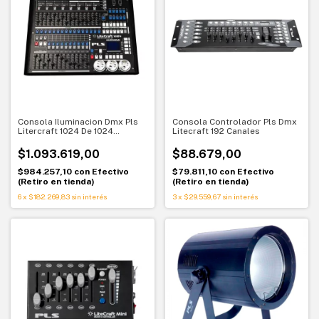
Consola Iluminacion Dmx Pls
Consola Controlador Pls Dmx
Litercraft 1024 De 1024
Litecraft 192 Canales
Canales
$1.093.619,00
$88.679,00
$984.257,10
con
Efectivo
$79.811,10
con
Efectivo
(Retiro en tienda)
(Retiro en tienda)
6
x
$182.269,83
sin interés
3
x
$29.559,67
sin interés