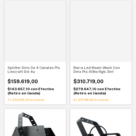
Splitter Dmx De 4 Canales Pls
Barra Led Beam Wash Con
Litecraft Dd-4u
Dmx Pls-108w Rgb 3in1
$159.619,00
$310.719,00
$143.657,10
con
Efectivo
$279.647,10
con
Efectivo
(Retiro en tienda)
(Retiro en tienda)
3
x
$53.206,33
sin interés
6
x
$51.786,50
sin interés