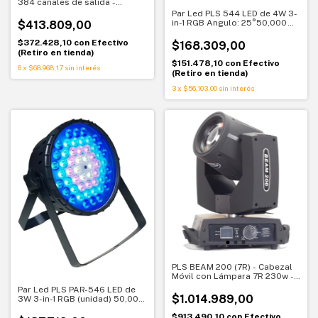
384 canales de salida -
Controle 12 dispositivos con
Par Led PLS 544 LED de 4W 3-
32 canales DMX cada uno
in-1 RGB Angulo: 25°50,000
$413.809,00
Horas de vida Iluminación: ?
5200Lm Modo:
$372.428,10
con
Efectivo
$168.309,00
Auto/Sound/DMX/Master-slave
(Retiro en tienda)
$151.478,10
con
Efectivo
6
x
$68.968,17
sin interés
(Retiro en tienda)
3
x
$56.103,00
sin interés
PLS BEAM 200 (7R) - Cabezal
Móvil con Lámpara 7R 230w -
16 Canales DMX
Par Led PLS PAR-546 LED de
$1.014.989,00
3W 3-in-1 RGB (unidad) 50,000
Horas de vida Modo:
$913.490,10
con
Efectivo
Auto/Sound/DMX/Master-slave