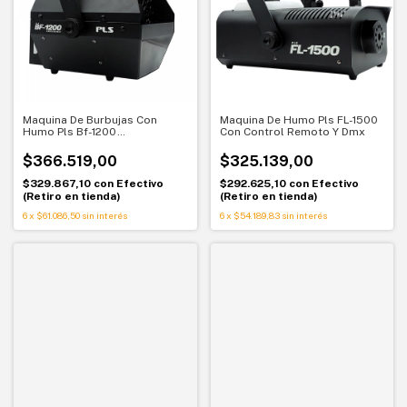
Maquina De Burbujas Con
Maquina De Humo Pls FL-1500
Humo Pls Bf-1200
Con Control Remoto Y Dmx
Smokebubble c/control
remoto
$366.519,00
$325.139,00
$329.867,10
con
Efectivo
$292.625,10
con
Efectivo
(Retiro en tienda)
(Retiro en tienda)
6
x
$61.086,50
sin interés
6
x
$54.189,83
sin interés