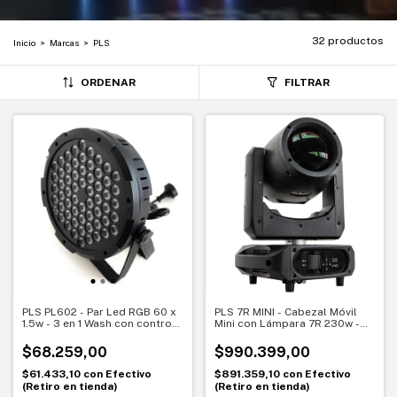
32 productos
Inicio
>
Marcas
>
PLS
ORDENAR
FILTRAR
PLS PL602 - Par Led RGB 60 x
PLS 7R MINI - Cabezal Móvil
1.5w - 3 en 1 Wash con control
Mini con Lámpara 7R 230w -
Remoto
Prisma, 13 Colores, 14 Gobos,
1.3°, 16/20 Canales
$68.259,00
$990.399,00
$61.433,10
con
Efectivo
$891.359,10
con
Efectivo
(Retiro en tienda)
(Retiro en tienda)