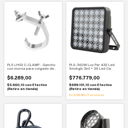
PLS LH02 C-CLAMP - Gancho
PLS-360W Luz Par 432 Led
con morsa para colgado de
Smdrgb 3in1 + 36 Led Cw
luces
$6.289,00
$776.779,00
$5.660,10
con
Efectivo
$699.101,10
con
Efectivo
(Retiro en tienda)
(Retiro en tienda)
6
x
$129.463,17
sin interés