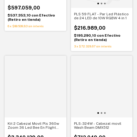
Grande
$597.059,00
PLS 59 FLAT - Par Led Plástico
$537.353,10
con
Efectivo
de 24 LED de 10W RGBW 4 in 1
(Retiro en tienda)
6
x
$99.509,83
sin interés
$216.989,00
$195.290,10
con
Efectivo
(Retiro en tienda)
3
x
$72.329,67
sin interés
Kit 2 Cabezal Movil Pls 360w
PLS-324W - Cabezal movil
Zoom 36 Led Bee En Flight
Wash Beam DMX512
Case PLS