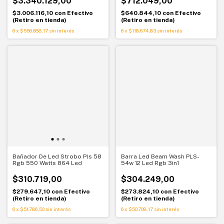
$3.340.129,00
$712.049,00
$3.006.116,10
con
Efectivo
$640.844,10
con
Efectivo
(Retiro en tienda)
(Retiro en tienda)
6
x
$556.688,17
sin interés
6
x
$118.674,83
sin interés
Bañador De Led Strobo Pls 58
Barra Led Beam Wash PLS-
Rgb 550 Watts 864 Led
54w 12 Led Rgb 3in1
$310.719,00
$304.249,00
$279.647,10
con
Efectivo
$273.824,10
con
Efectivo
(Retiro en tienda)
(Retiro en tienda)
6
x
$51.786,50
sin interés
6
x
$50.708,17
sin interés