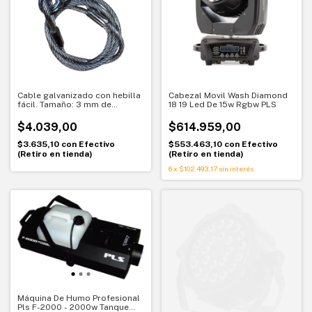
Cable galvanizado con hebilla
Cabezal Movil Wash Diamond
fácil. Tamaño: 3 mm de
18 19 Led De 15w Rgbw PLS
diámetro, 75 cm de diámetro
10 kg PLS
$4.039,00
$614.959,00
$3.635,10
con
Efectivo
$553.463,10
con
Efectivo
(Retiro en tienda)
(Retiro en tienda)
6
x
$102.493,17
sin interés
Máquina De Humo Profesional
Pls F-2000 - 2000w Tanque