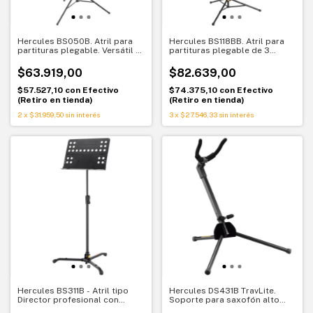
Hercules BS050B. Atril para
Hercules BS118BB. Atril para
partituras plegable. Versátil y
partituras plegable de 3
ajustable para estudio y
secciones. Ajuste rápido y
escenario
máxima comodidad
$63.919,00
$82.639,00
$57.527,10
con
Efectivo
$74.375,10
con
Efectivo
(Retiro en tienda)
(Retiro en tienda)
2
x
$31.959,50
sin interés
3
x
$27.546,33
sin interés
Hercules BS311B - Atril tipo
Hercules DS431B TravLite.
Director profesional con
Soporte para saxofón alto
bandeja perforada plegable
ultracompacto y portátil