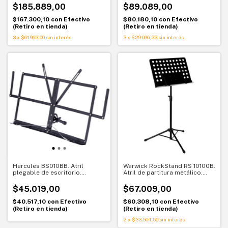
$185.889,00
$89.089,00
$167.300,10
con
Efectivo
$80.180,10
con
Efectivo
(Retiro en tienda)
(Retiro en tienda)
3
x
$61.963,00
sin interés
3
x
$29.696,33
sin interés
Hercules BS010BB. Atril
Warwick RockStand RS 10100B.
plegable de escritorio.
Atril de partitura metálico.
Práctico y compacto para
Altura ajustable y bandeja
estudio
perforada
$45.019,00
$67.009,00
$40.517,10
con
Efectivo
$60.308,10
con
Efectivo
(Retiro en tienda)
(Retiro en tienda)
2
x
$33.504,50
sin interés