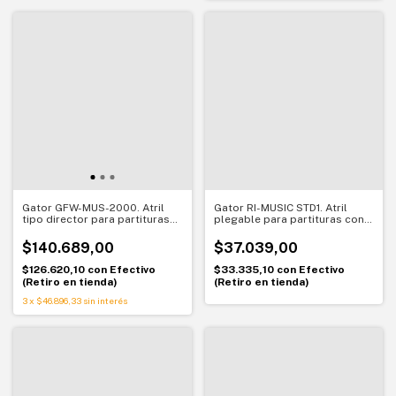
Gator GFW-MUS-2000. Atril
Gator RI-MUSIC STD1. Atril
tipo director para partituras
plegable para partituras con
con base trípode
funda. Práctico, liviano y
resistente
$140.689,00
$37.039,00
$126.620,10
con
Efectivo
$33.335,10
con
Efectivo
(Retiro en tienda)
(Retiro en tienda)
3
x
$46.896,33
sin interés