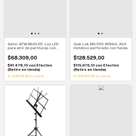
Gator GFW-MUSLED. Luz LED
Quik Lok MS/330 W/BAG. Atril
para atril de partituras con
metálico perforado con funda
pinza. Iluminación clara donde
la necesitás
$68.309,00
$128.529,00
$61.478,10
con
Efectivo
$115.676,10
con
Efectivo
(Retiro en tienda)
(Retiro en tienda)
2
x
$34.154,50
sin interés
3
x
$42.843,00
sin interés