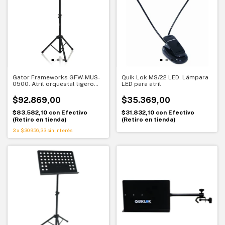
Gator Frameworks GFW-MUS-
Quik Lok MS/22 LED. Lámpara
0500. Atril orquestal ligero
LED para atril
para partituras
$92.869,00
$35.369,00
$83.582,10
con
Efectivo
$31.832,10
con
Efectivo
(Retiro en tienda)
(Retiro en tienda)
3
x
$30.956,33
sin interés