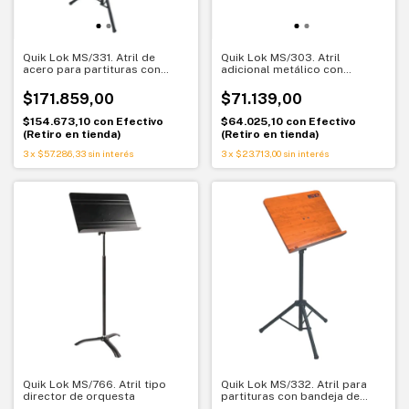
Quik Lok MS/331. Atril de
Quik Lok MS/303. Atril
acero para partituras con
adicional metálico con
bandeja perforada
abrazadera
$171.859,00
$71.139,00
$154.673,10
con
Efectivo
$64.025,10
con
Efectivo
(Retiro en tienda)
(Retiro en tienda)
3
x
$57.286,33
sin interés
3
x
$23.713,00
sin interés
Quik Lok MS/766. Atril tipo
Quik Lok MS/332. Atril para
director de orquesta
partituras con bandeja de
madera