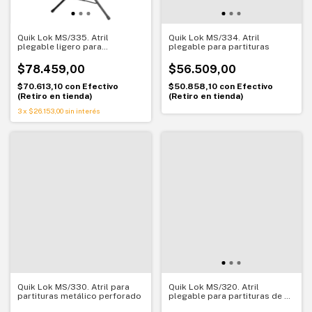
Quik Lok MS/335. Atril
Quik Lok MS/334. Atril
plegable ligero para
plegable para partituras
partituras
$78.459,00
$56.509,00
$70.613,10
con
Efectivo
$50.858,10
con
Efectivo
(Retiro en tienda)
(Retiro en tienda)
3
x
$26.153,00
sin interés
Quik Lok MS/330. Atril para
Quik Lok MS/320. Atril
partituras metálico perforado
plegable para partituras de 3
páginas