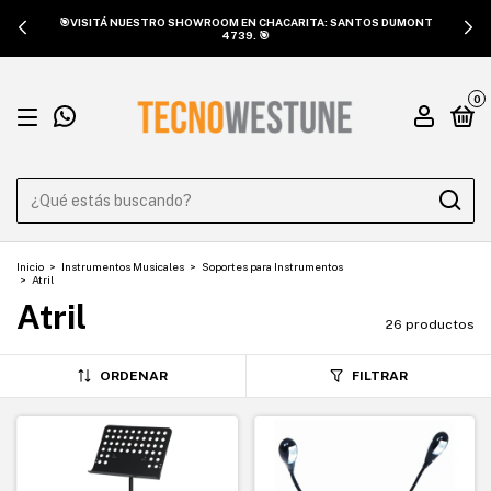
🎯VISITÁ NUESTRO SHOWROOM EN CHACARITA: SANTOS DUMONT
4739. 🎯
0
Inicio
>
Instrumentos Musicales
>
Soportes para Instrumentos
>
Atril
Atril
26 productos
ORDENAR
FILTRAR