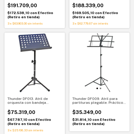
$191.709,00
$188.339,00
$172.538,10
con
Efectivo
$169.505,10
con
Efectivo
(Retiro en tienda)
(Retiro en tienda)
3
x
$63.903,00
sin interés
3
x
$62.779,67
sin interés
Thunder DF013. Atril de
Thunder DF009. Atril para
orquesta con bandeja
partituras plegable. Práctico y
perforada. Estabilidad para
fácil de transportar
lectura cómoda
$75.319,00
$35.349,00
$67.787,10
con
Efectivo
$31.814,10
con
Efectivo
(Retiro en tienda)
(Retiro en tienda)
3
x
$25.106,33
sin interés