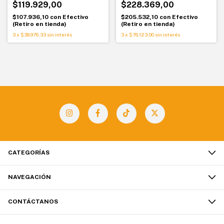
$119.929,00
$228.369,00
$107.936,10
con
Efectivo
$205.532,10
con
Efectivo
(Retiro en tienda)
(Retiro en tienda)
3
x
$39.976,33
sin interés
3
x
$76.123,00
sin interés
CATEGORÍAS
NAVEGACIÓN
CONTÁCTANOS