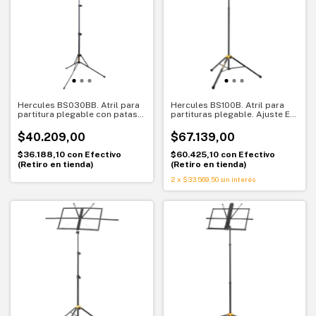
Hercules BS030BB. Atril para
Hercules BS100B. Atril para
partitura plegable con patas
partituras plegable. Ajuste EZ
largas. Estabilidad
Glide y máxima estabilidad
profesional
$40.209,00
$67.139,00
$36.188,10
con
Efectivo
$60.425,10
con
Efectivo
(Retiro en tienda)
(Retiro en tienda)
2
x
$33.569,50
sin interés