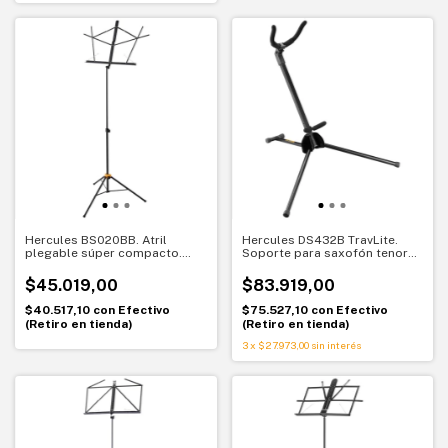
Hercules BS020BB. Atril
Hercules DS432B TravLite.
plegable súper compacto.
Soporte para saxofón tenor
Portabilidad y estabilidad
ultracompacto y portátil
profesional
$45.019,00
$83.919,00
$40.517,10
con
Efectivo
$75.527,10
con
Efectivo
(Retiro en tienda)
(Retiro en tienda)
3
x
$27.973,00
sin interés