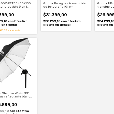
 GDX-RFT05-100X150.
Godox Paraguas translúcido
Godox UB-
tor plegable 5 en 1
de fotografía 101 cm
translúcido
0 cm
cm
699,00
$31.399,00
$26.99
29,10
con
Efectivo
$28.259,10
con
Efectivo
$24.299,1
o en tienda)
(Retiro en tienda)
(Retiro en 
566,33
sin interés
o Shallow White 33".
as reflectante blanco.
ve y portátil
.899,00
309,10
con
Efectivo