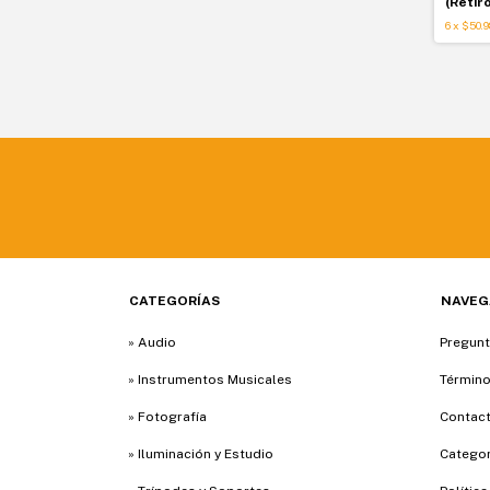
(Retir
6
x
$50.9
CATEGORÍAS
NAVEG
» Audio
Pregunt
» Instrumentos Musicales
Término
» Fotografía
Contac
» Iluminación y Estudio
Categor