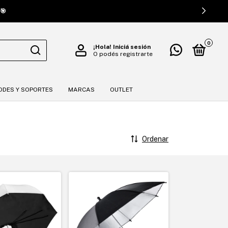
🎯
0
¡Hola!
Iniciá sesión
O podés registrarte
ODES Y SOPORTES
MARCAS
OUTLET
Ordenar