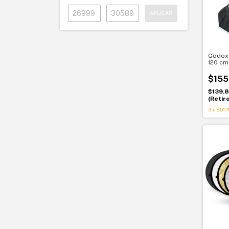
APLICAR
Godox
120 cm
Luz su
$155
$139.
(Retir
3
x
$51.7