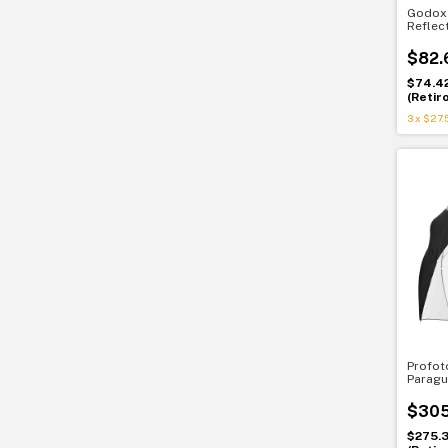
Godox
Reflec
100x15
$82.
$74.4
(Retir
3
x
$27.
Profot
Paragu
Luz sua
$305
$275.