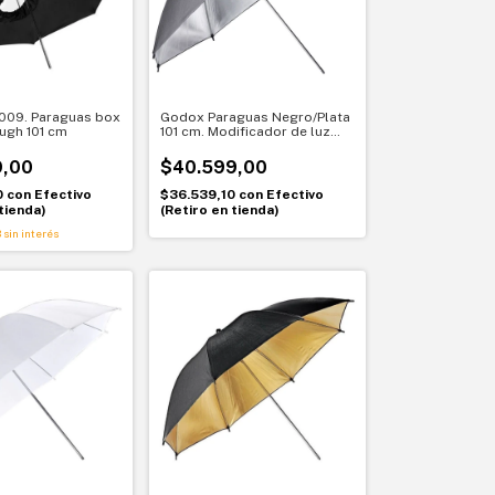
009. Paraguas box
Godox Paraguas Negro/Plata
ugh 101 cm
101 cm. Modificador de luz
reflectante
9,00
$40.599,00
0
con
Efectivo
$36.539,10
con
Efectivo
tienda)
(Retiro en tienda)
3
sin interés