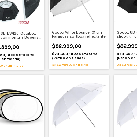
Godox White Bounce 101 cm.
Godox UB-
 SB-BW120. Octabox
Paraguas softbox reflectante
shoot-thro
 con montura Bowens.
ave y profesional
$82.999,00
$82.99
.399,00
$74.699,10
con
Efectivo
$74.699,1
859,10
con
Efectivo
(Retiro en tienda)
(Retiro en 
o en tienda)
3
x
$27.666,33
sin interés
3
x
$27.666,3
99,67
sin interés