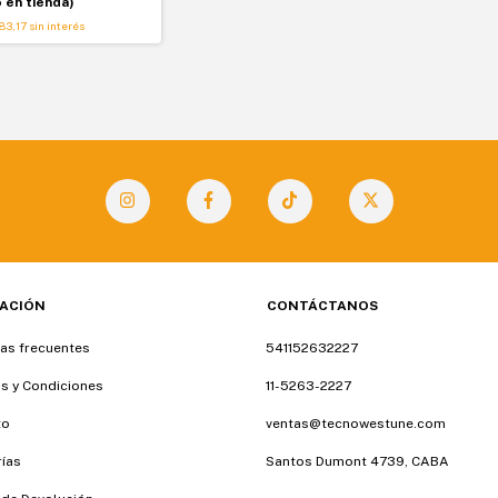
o en tienda)
83,17
sin interés
ACIÓN
CONTÁCTANOS
as frecuentes
541152632227
s y Condiciones
11-5263-2227
to
ventas@tecnowestune.com
ías
Santos Dumont 4739, CABA