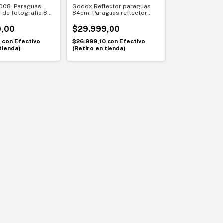
008. Paraguas
Godox Reflector paraguas
 de fotografía 84
84cm. Paraguas reflector
negro/dorado
9,00
$29.999,00
0
con
Efectivo
$26.999,10
con
Efectivo
tienda)
(Retiro en tienda)