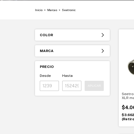
Inicio
>
Marcas
>
Seetronic
COLOR
MARCA
PRECIO
Desde
Hasta
APLICAR
Seetro
XLR m
Conexi
$4.0
$3.66
(Retir