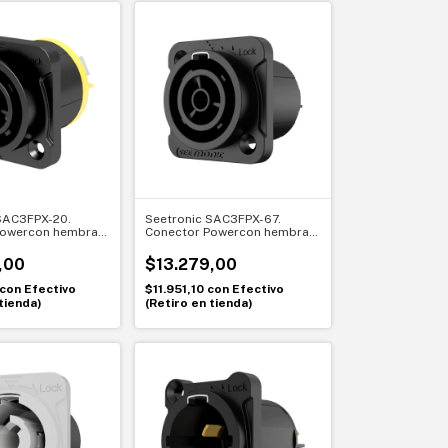
SAC3FPX-20.
Seetronic SAC3FPX-67.
Powercon hembra
Conector Powercon hembra
20A. Sellado
de chasis IP67. Máxima
l IP65
protección para exteriores
,00
$13.279,00
con
Efectivo
$11.951,10
con
Efectivo
tienda)
(Retiro en tienda)