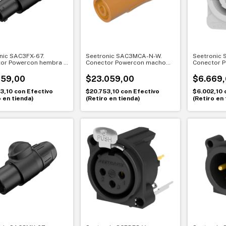
nic SAC3FX-67.
Seetronic SAC3MCA-N-W.
Seetronic
or Powercon hembra a
Conector Powercon macho
Conector 
IP67. Máxima seguridad
20A con traba. Conexión
para chasis
eriores
segura y confiable
Conexión s
759,00
$23.059,00
$6.669
83,10
con
Efectivo
$20.753,10
con
Efectivo
$6.002,10
o en tienda)
(Retiro en tienda)
(Retiro en 