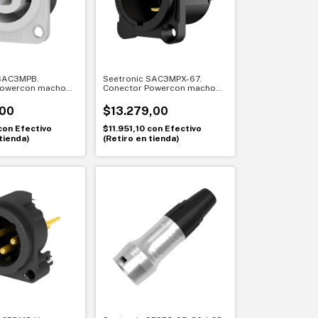
 SAC3MPB.
Seetronic SAC3MPX-67.
Powercon macho
Conector Powercon macho
 con traba.
de chasis IP67. Máxima
egura y estable
protección en exteriores
,00
$13.279,00
con
Efectivo
$11.951,10
con
Efectivo
tienda)
(Retiro en tienda)