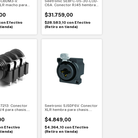
SCBDM3-V.
Seetronic SE8FC-05-30-LOD-
XLR macho para
C6A. Conector RJ45 hembra
nexión compacta
IP65 CAT6a. Red segura para
ctos dorados
exteriores
00
$31.759,00
con
Efectivo
$28.583,10
con
Efectivo
tienda)
(Retiro en tienda)
ST213. Conector
Seetronic SJSDF6V. Conector
/4 para chasis.
XLR hembra para chasis.
áctico y seguro
Montaje vertical compacto
00
$4.849,00
on
Efectivo
$4.364,10
con
Efectivo
tienda)
(Retiro en tienda)