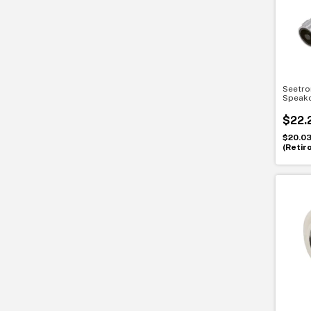
Seetro
Speako
cromad
para b
$22.
$20.0
(Retir