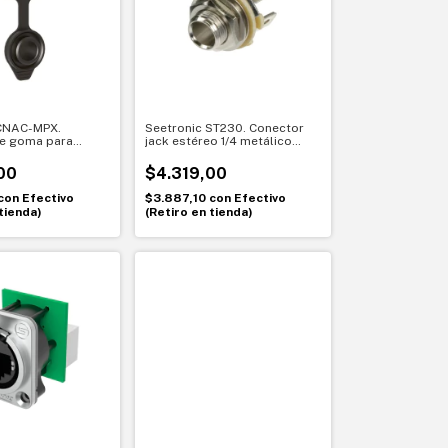
 CNAC-MPX.
Seetronic ST230. Conector
e goma para
jack estéreo 1/4 metálico
SAC3MPX.
para chasis. Montaje firme y
 sellada para
profesional
00
$4.319,00
s
con
Efectivo
$3.887,10
con
Efectivo
tienda)
(Retiro en tienda)