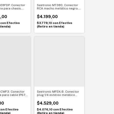
SE8FDP. Conector
Seetronic MT380. Conector
a para chasis.
RCA macho metálico negro.
 red firme y
Señal estable y duradera
l
,00
$4.199,00
0
con
Efectivo
$3.779,10
con
Efectivo
tienda)
(Retiro en tienda)
SCWF3. Conector
Seetronic MP3X-B. Conector
 para cable IP67.
plug 1/4 estéreo metálico
tección en
recto negro. Conexión firme y
profesional
00
$4.529,00
con
Efectivo
$4.076,10
con
Efectivo
tienda)
(Retiro en tienda)