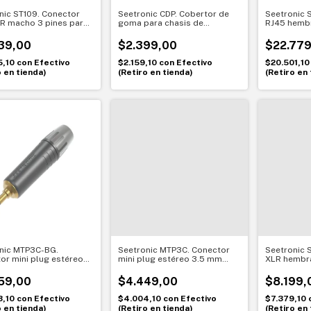
nic ST109. Conector
Seetronic CDP. Cobertor de
Seetronic 
LR macho 3 pines para
goma para chasis de
RJ45 hembr
. Compacto y confiable
alimentación. Protección
Conexión de
segura para conexiones
profesiona
39,00
$2.399,00
$22.779
5,10
con
Efectivo
$2.159,10
con
Efectivo
$20.501,1
o en tienda)
(Retiro en tienda)
(Retiro en 
nic MTP3C-BG.
Seetronic MTP3C. Conector
Seetronic 
or mini plug estéreo
mini plug estéreo 3.5 mm
XLR hembra
 metálico negro. Señal
metálico. Conexión compacta
Máxima pro
a con contacto dorado
y confiable
exteriores
59,00
$4.449,00
$8.199,
3,10
con
Efectivo
$4.004,10
con
Efectivo
$7.379,10
o en tienda)
(Retiro en tienda)
(Retiro en 