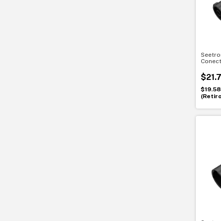
Seetro
Conect
cable 
en ext
$21.
$19.5
(Retir