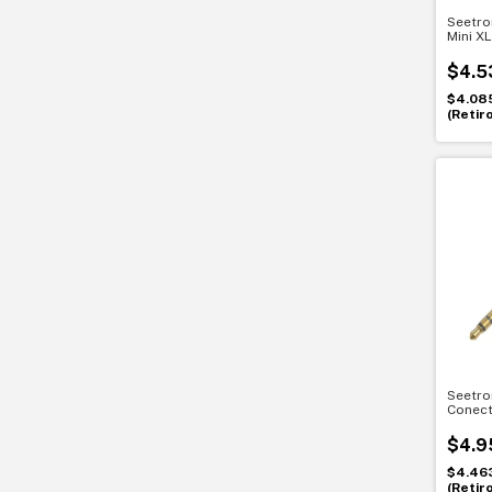
Seetro
Mini X
chasis
$4.5
$4.08
(Retir
Seetro
Conect
3.5 mm
precis
$4.9
$4.46
(Retir