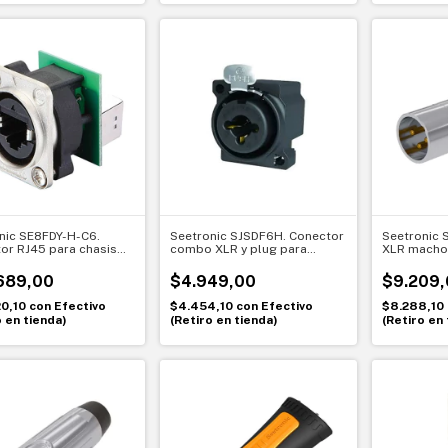
nic SE8FDY-H-C6.
Seetronic SJSDF6H. Conector
Seetronic 
or RJ45 para chasis
combo XLR y plug para
XLR macho
Conexión de red
chasis redondo. Versatilidad
durabilidad
e y profesional
en una sola entrada
profesiona
689,00
$4.949,00
$9.209,
20,10
con
Efectivo
$4.454,10
con
Efectivo
$8.288,10
o en tienda)
(Retiro en tienda)
(Retiro en 