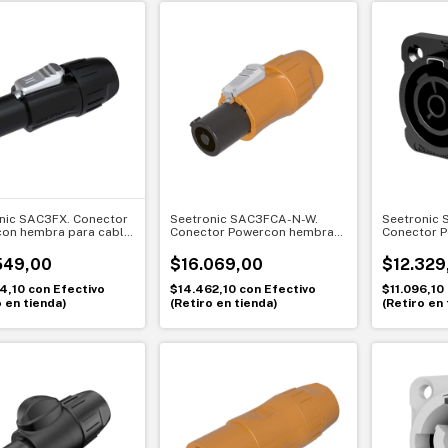
nic SAC3FX. Conector
Seetronic SAC3FCA-N-W.
Seetronic 
on hembra para cable
Conector Powercon hembra
Conector 
Energía segura en
20A con traba. Conexión
de chasis 
ores
segura y sellada
profesiona
549,00
$16.069,00
$12.329
94,10
con
Efectivo
$14.462,10
con
Efectivo
$11.096,10
o en tienda)
(Retiro en tienda)
(Retiro en 