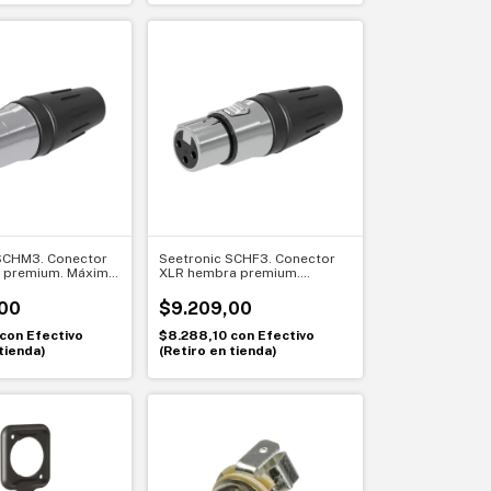
SCHM3. Conector
Seetronic SCHF3. Conector
 premium. Máxima
XLR hembra premium.
 y rendimiento
Máxima durabilidad y
l
rendimiento profesional
00
$9.209,00
con
Efectivo
$8.288,10
con
Efectivo
tienda)
(Retiro en tienda)