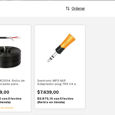
Ordenar
MC0014. Rollo de
Seetronic MP3-MJF.
nceado para
Adaptador plug TRS 1/4 a
100 m. Ideal para
mini plug 3.5 mm. Conexión
es fijas
práctica y versátil
9,00
$7.639,00
0
con
Efectivo
$6.875,10
con
Efectivo
tienda)
(Retiro en tienda)
sin interés