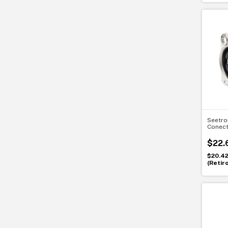
Seetro
Conect
CAT6. 
establ
$22.
$20.4
(Retir