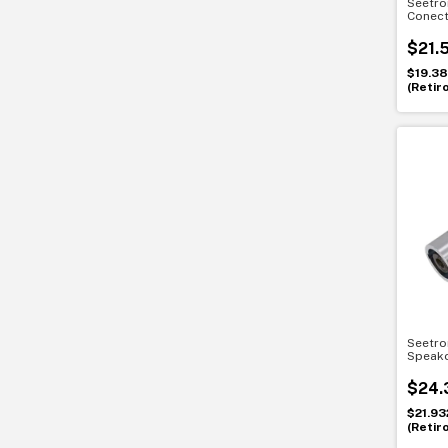
Seetro
Conec
para c
seguri
$21.
$19.3
(Retir
Seetro
Speako
Alta p
resist
$24.
$21.93
(Retir