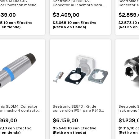
nic SAC3MX-67.
Seetronic SCBDF3-V.
Seetronic 
tor Powercon macho
Conector XLR hembra para
Conector 
able IP67. Máxima
chasis. Conexión compacta
chasis. Co
dad en exteriores
con contactos dorados
con conta
539,00
$3.409,00
$2.859,
85,10
con
Efectivo
$3.068,10
con
Efectivo
$2.573,10
o en tienda)
(Retiro en tienda)
(Retiro en 
nic SLDM4. Conector
Seetronic SE8FD- Kit de
Seetronic 
n macho 4 contactos.
conversión IP54 para RJ45
jack mono 1
otencia y máxima
CAT5 Chasis
Montaje pr
encia
369,00
$6.159,00
$1.239,
2,10
con
Efectivo
$5.543,10
con
Efectivo
$1.115,10
c
o en tienda)
(Retiro en tienda)
(Retiro en 