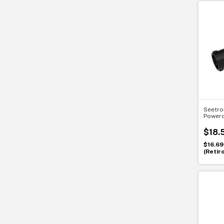
Seetro
Powerc
IP65. 
exteri
$18.
$16.6
(Retir