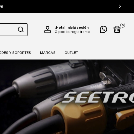
🎯
0
¡Hola!
Iniciá sesión
O podés registrarte
ODES Y SOPORTES
MARCAS
OUTLET