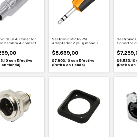
nic SLDF4. Conector
Seetronic MP3-2PM.
Seetronic
n hembra 4 contactos
Adaptador 2 plug mono a
Cobertor d
o. Conexión robusta
plug estéreo. Conexión
conector 
afles
práctica y confiable
Protección
259,00
$8.669,00
$7.259,
conexione
33,10
con
Efectivo
$7.802,10
con
Efectivo
$6.533,10
o en tienda)
(Retiro en tienda)
(Retiro en 