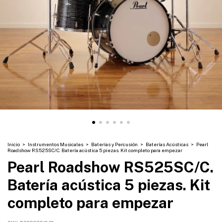
Inicio
>
Instrumentos Musicales
>
Baterías y Percusión
>
Baterías Acústicas
>
Pearl
Roadshow RS525SC/C. Batería acústica 5 piezas. Kit completo para empezar
Pearl Roadshow RS525SC/C.
Batería acústica 5 piezas. Kit
completo para empezar