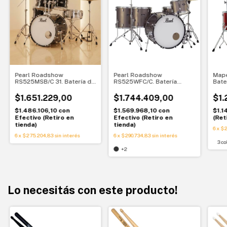
Pearl Roadshow
Pearl Roadshow
Map
RS525MSB/C 31. Batería de
RS525WFC/C. Batería
Bate
5 piezas sin platillos. Set
acústica completa. Sonido
comp
completo con herrajes (sin
potente para empezar en
$1.651.229,00
$1.744.409,00
$1.
platillos)
serio
$1.486.106,10
con
$1.569.968,10
con
$1.1
Efectivo (Retiro en
Efectivo (Retiro en
(Ret
tienda)
tienda)
6
x
$2
6
x
$275.204,83
sin interés
6
x
$290.734,83
sin interés
3 co
+2
Lo necesitás con este producto!