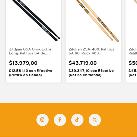
Zildjian O5A Oniix Extra
Zildjian Z5A-400. Palillos
Zild
Long. Palillos 5A de
5A 60’ Rock 400
Pali
hickory con punta de
Aniversario. Serie limitada
Aniv
madera. Más alcance y
con punta de madera
y ag
$13.979,00
$43.719,00
$5
estilo negro
$12.581,10
con
Efectivo
$39.347,10
con
Efectivo
$45
(Retiro en tienda)
(Retiro en tienda)
(Ret