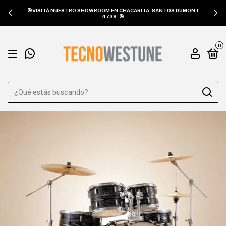
🎯VISITÁ NUESTRO SHOWROOM EN CHACARITA: SANTOS DUMONT
4739. 🎯
0