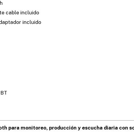
th
te cable incluido
daptador incluido
xBT
th para monitoreo, producción y escucha diaria con so