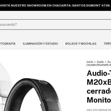
VISITÁ NUESTRO SHOWROOM EN CHACARITA: SANTOS DUMONT 4739. 
OTOGRAFÍA
ILUMINACIÓN Y ESTUDIO
BOLSOS Y MOCHILAS
TRÍP
Inicio
>
Audio
>
Au
cerrados Bluetooth. M
Audio-
M20xBT
cerrad
Monito
SKU:
ATH-M20xBT