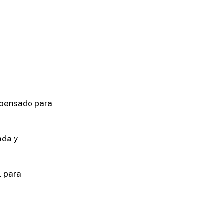
 pensado para
ada y
l para