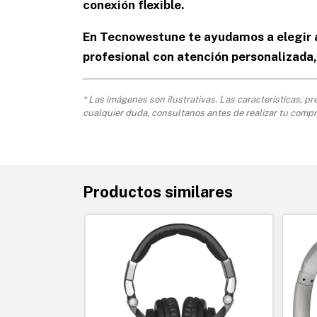
conexión flexible.
En Tecnowestune te ayudamos a elegir a
profesional con atención personalizada,
* Las imágenes son ilustrativas. Las características, p
cualquier duda, consultanos antes de realizar tu compr
Productos similares