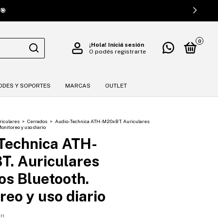
🎯
0
¡Hola!
Iniciá sesión
O podés registrarte
ODES Y SOPORTES
MARCAS
OUTLET
riculares
>
Cerrados
>
Audio-Technica ATH-M20xBT. Auriculares
onitoreo y uso diario
Technica ATH-
. Auriculares
os Bluetooth.
reo y uso diario
WH