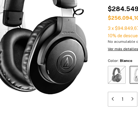
$284.549
$256.094,1
3
x
$94.849,6
10% de descue
No acumulable 
Ver más detalle
Color:
Blanco