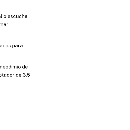
al o escucha
gnar
sados para
.
 neodimio de
ptador de 3.5