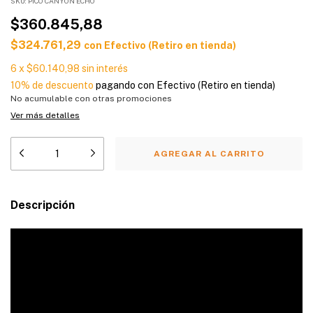
SKU:
PICO CANYON ECHO
$360.845,88
$324.761,29
con
Efectivo (Retiro en tienda)
6
x
$60.140,98
sin interés
10% de descuento
pagando con Efectivo (Retiro en tienda)
No acumulable con otras promociones
Ver más detalles
Descripción