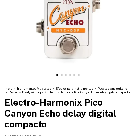
Inicio
>
Instrumentos Musicales
>
Efectos para instrumentos
>
Pedales para guitarra
>
Reverbs, Dealys & Loops
>
Electro-Harmonix Pico Canyon Echo delay digital compacto
Electro-Harmonix Pico
Canyon Echo delay digital
compacto