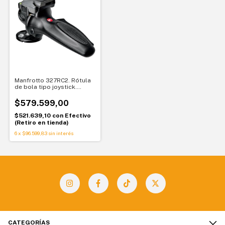
Manfrotto 327RC2. Rótula
de bola tipo joystick.
Control rápido para carga
pesada
$579.599,00
$521.639,10
con
Efectivo
(Retiro en tienda)
6
x
$96.599,83
sin interés
CATEGORÍAS