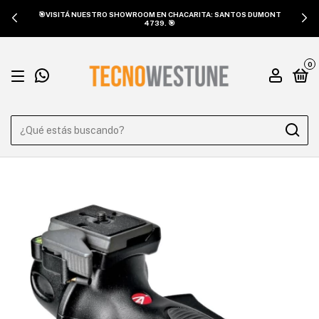
🎯VISITÁ NUESTRO SHOWROOM EN CHACARITA: SANTOS DUMONT
4739. 🎯
0