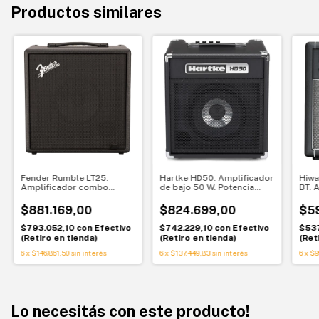
Productos similares
Fender Rumble LT25.
Hartke HD50. Amplificador
Hiwa
Amplificador combo
de bajo 50 W. Potencia
BT. 
digital para bajo 25 W.
compacta y sonido
30W.
Presets, efectos y práctica
definido
Blue
$881.169,00
$824.699,00
$5
silenciosa
$793.052,10
con
Efectivo
$742.229,10
con
Efectivo
$537
(Retiro en tienda)
(Retiro en tienda)
(Ret
6
x
$146.861,50
sin interés
6
x
$137.449,83
sin interés
6
x
$9
Lo necesitás con este producto!