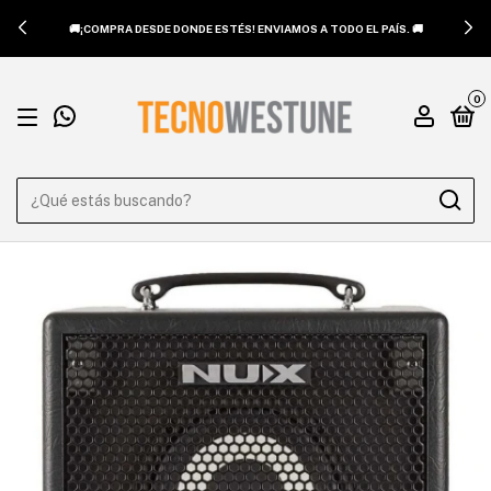
🎯VISITÁ NUESTRO SHOWROOM EN CHACARITA: SANTOS DUMONT
4739. 🎯
0