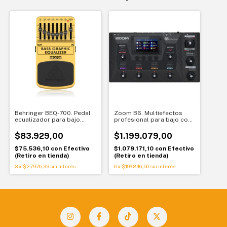
Behringer BEQ-700. Pedal
Zoom B6. Multiefectos
ecualizador para bajo
profesional para bajo con
eléctrico. Control total del
pantalla táctil y Multi-
tono
Layer IR
$83.929,00
$1.199.079,00
$75.536,10
con
Efectivo
$1.079.171,10
con
Efectivo
(Retiro en tienda)
(Retiro en tienda)
3
x
$27.976,33
sin interés
6
x
$199.846,50
sin interés