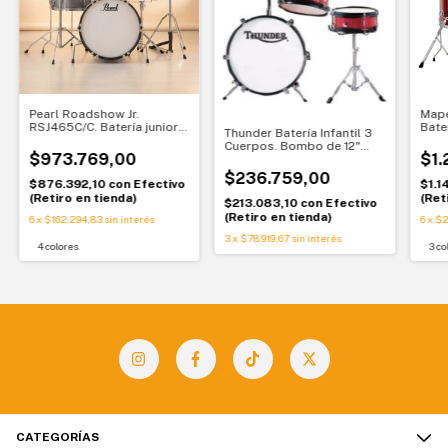
Pearl Roadshow Jr.
Map
RSJ465C/C. Batería junior 5
Bate
Thunder Batería Infantil 3
cuerpos. Todo listo para
comp
Cuerpos. Bombo de 12"
empezar
$973.769,00
$1.
bordó con pedal. Primer
kit para chicos
$236.759,00
$876.392,10
con
Efectivo
$1.1
(Retiro en tienda)
(Ret
$213.083,10
con
Efectivo
(Retiro en tienda)
6
x
$162.294,83
sin interés
6
x
$2
3
x
$78.919,67
sin interés
4 colores
3 co
CATEGORÍAS