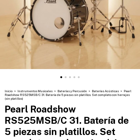
Inicio
>
Instrumentos Musicales
>
Baterías y Percusión
>
Baterías Acústicas
>
Pearl
Roadshow RS525MSB/C 31. Batería de 5 piezas sin platillos. Set completo con herrajes
(sin platillos)
Pearl Roadshow
RS525MSB/C 31. Batería de
5 piezas sin platillos. Set