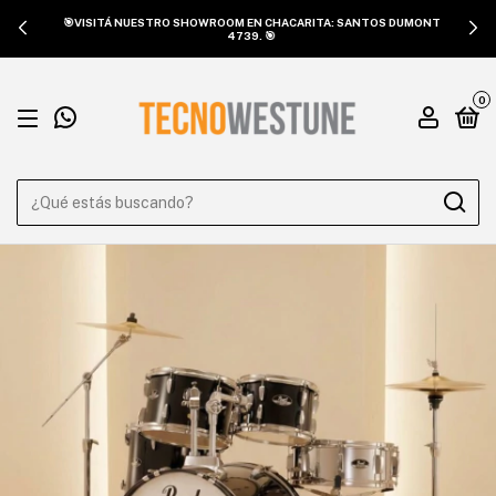
🎯VISITÁ NUESTRO SHOWROOM EN CHACARITA: SANTOS DUMONT
4739. 🎯
0