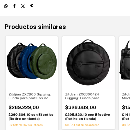
Productos similares
Zildjian ZXCB00 Gigging.
Zildjian ZXCB00424
Zild
Funda para platillos de
Gigging. Funda para
Moch
hasta 22”. Transporte
platillos de hasta 24”.
baqu
versátil y resistente
Transporte premium y
prem
$289.229,00
$328.689,00
$15
resistente
$260.306,10
con
Efectivo
$295.820,10
con
Efectivo
$141
(Retiro en tienda)
(Retiro en tienda)
(Ret
3
x
$96.409,67
sin interés
6
x
$54.781,50
sin interés
3
x
$5