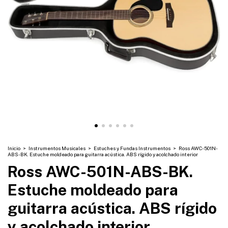
Inicio
>
Instrumentos Musicales
>
Estuches y Fundas Instrumentos
>
Ross AWC-501N-
ABS-BK. Estuche moldeado para guitarra acústica. ABS rígido y acolchado interior
Ross AWC-501N-ABS-BK.
Estuche moldeado para
guitarra acústica. ABS rígido
y acolchado interior