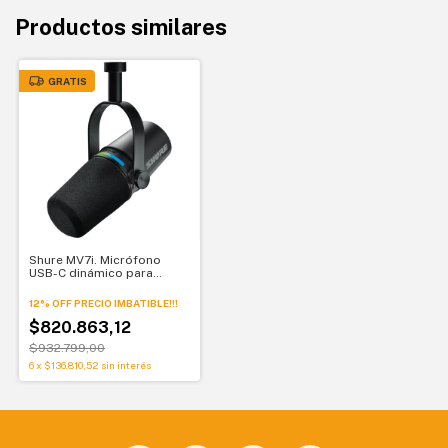
Productos similares
GRATIS
Shure MV7i. Micrófono
USB-C dinámico para
streaming y podcast con
interfaz integrada
12% OFF PRECIO IMBATIBLE!!!
$820.863,12
$932.799,00
6
x
$136.810,52
sin interés