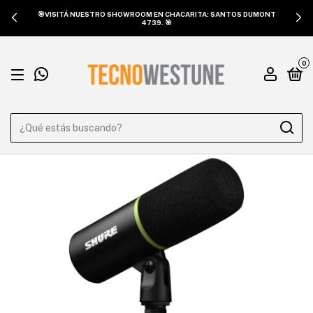
🎯VISITÁ NUESTRO SHOWROOM EN CHACARITA: SANTOS DUMONT
4739. 🎯
0