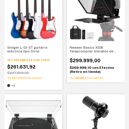
Smiger L-G1-ST guitarra
Neewer Basics X12B.
eléctrica tipo Strat
Teleprompter elevable de
aluminio. Lectura natural en
cámara
$299.999,00
12% OFF EMPEZÁ CON TODO!
$261.631,92
$269.999,10
con
Efectivo
(Retiro en tienda)
$297.309,00
3
x
$87.210,64
sin interés
3
x
$99.999,67
sin interés
+3