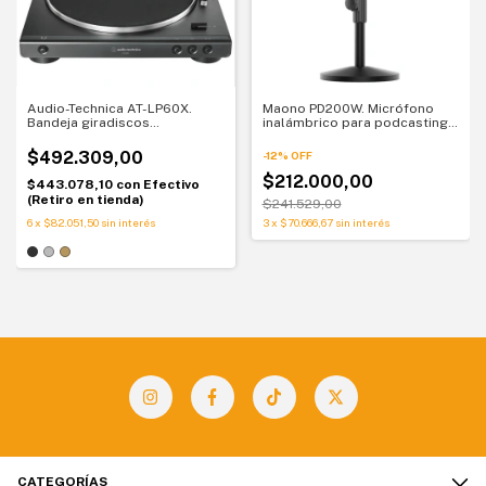
Audio-Technica AT-LP60X.
Maono PD200W. Micrófono
Bandeja giradiscos
inalámbrico para podcasting.
automática. Vinilos sin
Libertad inalámbrica y sonido
complicaciones
profesional
$492.309,00
-
12
%
OFF
$212.000,00
$443.078,10
con
Efectivo
(Retiro en tienda)
$241.529,00
6
x
$82.051,50
sin interés
3
x
$70.666,67
sin interés
CATEGORÍAS