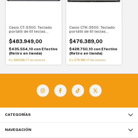
Casio CT-S300. Teclado
Casio CTK-3500. Teclado
portátil de 61 teclas
portátil de 61 teclas
sensitivas
sensitivas con Chordana
Play
$483.949,00
$476.389,00
$435.554,10
con
Efectivo
$428.750,10
con
Efectivo
(Retiro en tienda)
(Retiro en tienda)
6
x
$80.658,17
sin interés
6
x
$79.398,17
sin interés
CATEGORÍAS
NAVEGACIÓN