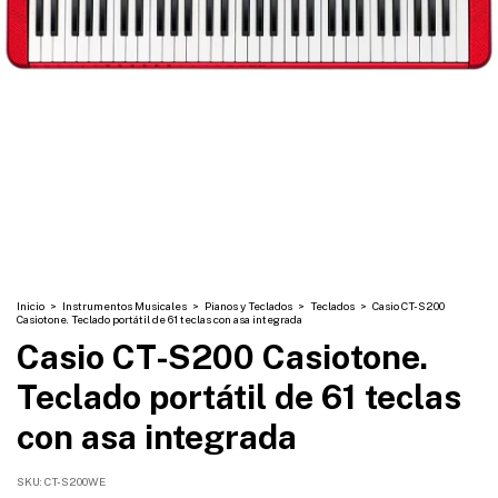
Inicio
>
Instrumentos Musicales
>
Pianos y Teclados
>
Teclados
>
Casio CT-S200
Casiotone. Teclado portátil de 61 teclas con asa integrada
Casio CT-S200 Casiotone.
Teclado portátil de 61 teclas
con asa integrada
SKU:
CT-S200WE