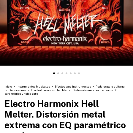
Inicio
>
Instrumentos Musicales
>
Efectos para instrumentos
>
Pedales para guitarra
>
Distorsiones
>
Electro Harmonix Hell Melter. Distorsión metal extrema con EQ
paramétrico y noise gate
Electro Harmonix Hell
Melter. Distorsión metal
extrema con EQ paramétrico