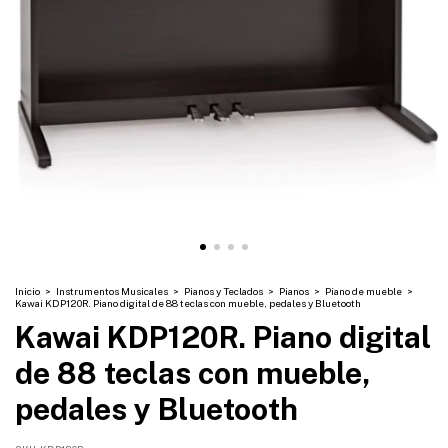
Inicio
>
Instrumentos Musicales
>
Pianos y Teclados
>
Pianos
>
Piano de mueble
>
Kawai KDP120R. Piano digital de 88 teclas con mueble, pedales y Bluetooth
Kawai KDP120R. Piano digital
de 88 teclas con mueble,
pedales y Bluetooth