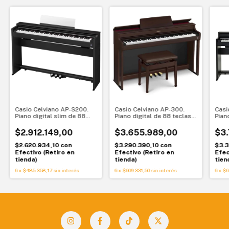
Casio Celviano AP-S200.
Casio Celviano AP-300.
Casi
Piano digital slim de 88
Piano digital de 88 teclas.
Pian
teclas. Elegancia
Elegancia y sensación real
tecl
compacta y sensación real
de piano
y di
$2.912.149,00
$3.655.989,00
$3.
$2.620.934,10
con
$3.290.390,10
con
$3.3
Efectivo (Retiro en
Efectivo (Retiro en
Efec
tienda)
tienda)
tien
6
x
$485.358,17
sin interés
6
x
$609.331,50
sin interés
6
x
$6