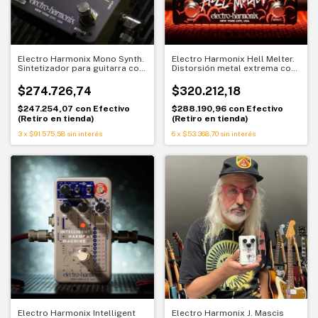
Electro Harmonix Mono Synth.
Electro Harmonix Hell Melter.
Sintetizador para guitarra con
Distorsión metal extrema con
11 sonidos. Creatividad sin
EQ paramétrico y noise gate
límites
$274.726,74
$320.212,18
$247.254,07
con
Efectivo
$288.190,96
con
Efectivo
(Retiro en tienda)
(Retiro en tienda)
3
x
$91.575,58
sin interés
6
x
$53.368,70
sin interés
Electro Harmonix Intelligent
Electro Harmonix J. Mascis