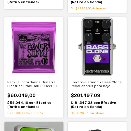
(Retiro en tienda)
(Retiro en tienda)
3
x
$43.233,00
sin interés
Pack 3 Encordados Guitarra
Electro-Harmonix Bass Clone.
Eléctrica Ernie Ball P03220 11
Pedal chorus para bajo.
48
Chorus grave definido
$60.049,00
$201.497,09
$54.044,10
con
Efectivo
$181.347,38
con
Efectivo
(Retiro en tienda)
(Retiro en tienda)
2
x
$30.024,50
sin interés
3
x
$67.165,70
sin interés