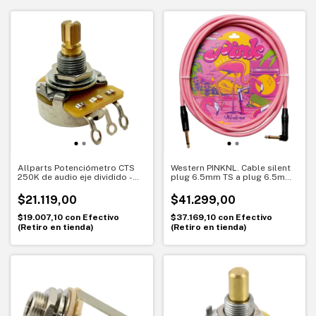
Allparts Potenciómetro CTS
Western PINKNL. Cable silent
250K de audio eje dividido -
plug 6.5mm TS a plug 6.5mm
EP-0085-000
TS . Para instrumentos serie
Pink Unlimited"
$21.119,00
$41.299,00
$19.007,10
con
Efectivo
$37.169,10
con
Efectivo
(Retiro en tienda)
(Retiro en tienda)