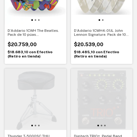
D’Addario 1CWH The Beatles.
D’Addario 1CWH4-01JL John
Pack de 10 púas
Lennon Signature. Pack de 10
coleccionables 50th
púas Medium 0,70 mm
Anniversary yellow submarine
$20.759,00
$20.539,00
$18.683,10
con
Efectivo
$18.485,10
con
Efectivo
(Retiro en tienda)
(Retiro en tienda)
Thunder T-5000SC THU.
Digitech TRIO+. Pedal Band