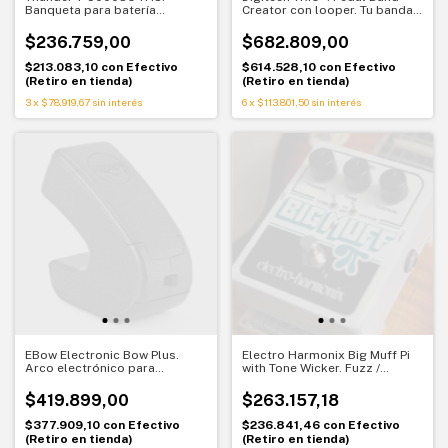
Banqueta para batería
Creator con looper. Tu banda
regulable. Comodidad estable
completa en un solo pedal
al tocar
$236.759,00
$682.809,00
$213.083,10
con
Efectivo
$614.528,10
con
Efectivo
(Retiro en tienda)
(Retiro en tienda)
3
x
$78.919,67
sin interés
6
x
$113.801,50
sin interés
EBow Electronic Bow Plus.
Electro Harmonix Big Muff Pi
Arco electrónico para
with Tone Wicker. Fuzz /
guitarra. Sustain infinito y
Distortion / Sustainer con
sonidos únicos
mayor versatilidad tonal
$419.899,00
$263.157,18
$377.909,10
con
Efectivo
$236.841,46
con
Efectivo
(Retiro en tienda)
(Retiro en tienda)