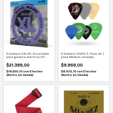
D’Addario EXL115. Encordado
D’Addario 1XVP4-5. Pack de 7
para guitarra eléctrica 011-
púas Medium variadas
049. XL Nickel Wound
$21.389,00
$9.969,00
$19.250,10
con
Efectivo
$8.972,10
con
Efectivo
(Retiro en tienda)
(Retiro en tienda)