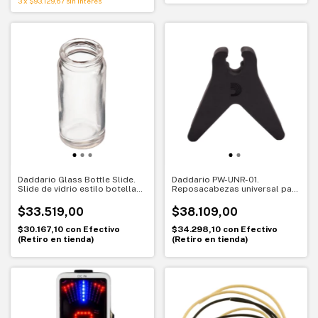
3
x
$93.129,67
sin interés
Daddario Glass Bottle Slide.
Daddario PW-UNR-01.
Slide de vidrio estilo botella
Reposacabezas universal para
para guitarra. Tono clásico y
guitarra. Apoyo seguro para
expresivo
mantenimiento
$33.519,00
$38.109,00
$30.167,10
con
Efectivo
$34.298,10
con
Efectivo
(Retiro en tienda)
(Retiro en tienda)