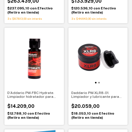
$263.439,00
$133.929,00
$237.095,10
con
Efectivo
$120.536,10
con
Efectivo
(Retiro en tienda)
(Retiro en tienda)
3
x
$87.813,00
sin interés
3
x
$44.643,00
sin interés
D’Addario PW-FBC Hydrate.
Daddario PW-XLR8-01.
Limpiador hidratador para
Limpiador y lubricante para
diapasones. Cuidado para
cuerdas. Deslizamiento rápido
maderas oscuras
y tono renovado
$14.209,00
$20.059,00
$12.788,10
con
Efectivo
$18.053,10
con
Efectivo
(Retiro en tienda)
(Retiro en tienda)