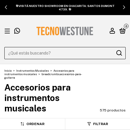
🎯VISITÁ NUESTRO SHOWROOM EN CHACARITA: SANTOS DUMONT
4739. 🎯
0
Inicio
>
Instrumentos Musicales
>
Accesorios para
instrumentos musicales
>
breadcrumbs.accesorios-para-
guitarra
Accesorios para
instrumentos
musicales
575 productos
ORDENAR
FILTRAR