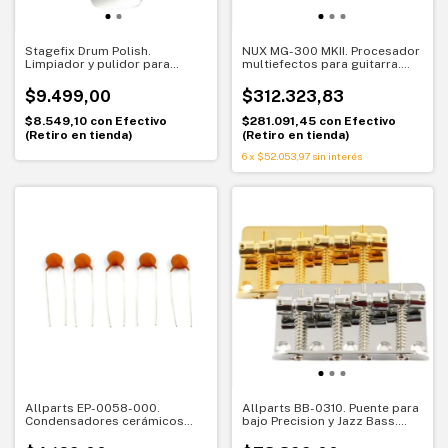
Stagefix Drum Polish.
NUX MG-300 MKII. Procesador
Limpiador y pulidor para
multiefectos para guitarra.
batería. Protección
Sonido moderno y control
profesional
total
$9.499,00
$312.323,83
$8.549,10
con
Efectivo
$281.091,45
con
Efectivo
(Retiro en tienda)
(Retiro en tienda)
6
x
$52.053,97
sin interés
Allparts EP-0058-000.
Allparts BB-0310. Puente para
Condensadores cerámicos
bajo Precision y Jazz Bass.
.047 MFD. Pack x5
Repuesto vintage confiable