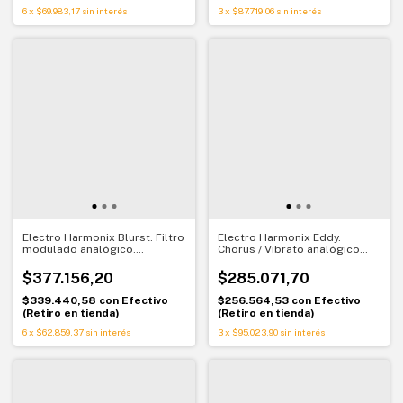
6
x
$69.983,17
sin interés
3
x
$87.719,06
sin interés
Electro Harmonix Blurst. Filtro
Electro Harmonix Eddy.
modulado analógico.
Chorus / Vibrato analógico
Expresión y síntesis en tu
con control dinámico
pedalboard
$377.156,20
$285.071,70
$339.440,58
con
Efectivo
$256.564,53
con
Efectivo
(Retiro en tienda)
(Retiro en tienda)
6
x
$62.859,37
sin interés
3
x
$95.023,90
sin interés