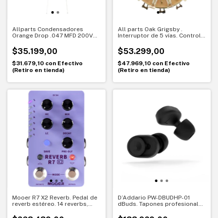
Allparts Condensadores
All parts Oak Grigsby .
Orange Drop .047 MFD 200V
Interruptor de 5 vías. Control
(Pack x3 unidades)
total del tono - EP-0478-000.
$35.199,00
$53.299,00
$31.679,10
con
Efectivo
$47.969,10
con
Efectivo
(Retiro en tienda)
(Retiro en tienda)
Mooer R7 X2 Reverb. Pedal de
D’Addario PW-DBUDHP-01
reverb estéreo. 14 reverbs,
dBuds. Tapones profesionales
Infinite y Trail On
ajustables. Protección auditiva
con sonido claro