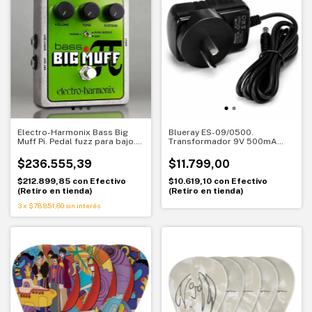
Electro-Harmonix Bass Big
Blueray ES-09/0500.
Muff Pi. Pedal fuzz para bajo.
Transformador 9V 500mA
Graves con carácter
Negativo al centro
$236.555,39
$11.799,00
$212.899,85
con
Efectivo
$10.619,10
con
Efectivo
(Retiro en tienda)
(Retiro en tienda)
3
x
$78.851,80
sin interés