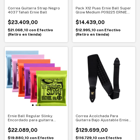
Correa Guitarra Strap Negro
Pack X12 Puas Ernie Ball Super
4037 Tahali Ernie Ball
Glow Medium P09225 ERNIE
BALL
$23.409,00
$14.439,00
$21.068,10
con
Efectivo
$12.995,10
con
Efectivo
(Retiro en tienda)
(Retiro en tienda)
Ernie Ball Regular Slinky.
Correa Acolchada Para
Encordado para guitarra
Guitarra Bajo Ajustable Ernie
eléctrica. Tono balanceado y
Ball
clásico
$22.089,00
$129.699,00
$19.880,10
con
Efectivo
$116.729,10
con
Efectivo