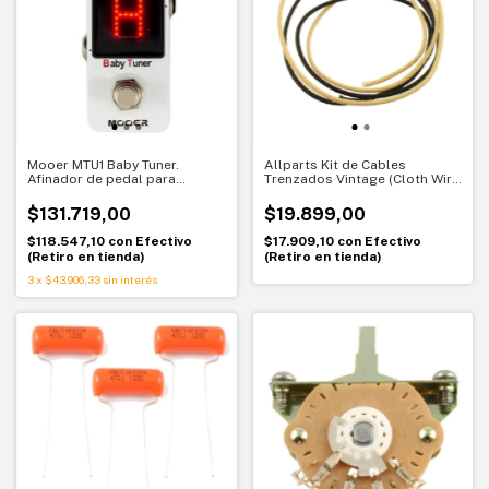
Mooer MTU1 Baby Tuner.
Allparts Kit de Cables
Afinador de pedal para
Trenzados Vintage (Cloth Wire
instrumento. Precisión
Kit) - GW-0832-000
compacta para tu setup
$131.719,00
$19.899,00
$118.547,10
con
Efectivo
$17.909,10
con
Efectivo
(Retiro en tienda)
(Retiro en tienda)
3
x
$43.906,33
sin interés