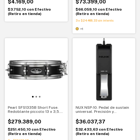
$4.169,00
$73.399,00
$3.752,10
con
Efectivo
$66.059,10
con
Efectivo
(Retiro en tienda)
(Retiro en tienda)
3
x
$24.466,33
sin interés
+1
Pearl SFS1335B Short Fuse.
NUX NSP-10. Pedal de sustain
Redoblante piccolo 13 x 3,5.
universal. Precisión y
Ataque crujiente y rápido
compatibilidad total
$279.389,00
$36.037,37
$251.450,10
con
Efectivo
$32.433,63
con
Efectivo
(Retiro en tienda)
(Retiro en tienda)