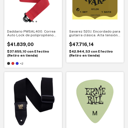
Daddario PWSAL400. Correa
Savarez 520J. Encordado para
Auto Lock de polipropileno
guitarra clásica. Alta tensión y
para guitarra y bajo.
sonido tradicional
Seguridad y comodidad
$41.839,00
$47.716,14
$37.655,10
con
Efectivo
$42.944,53
con
Efectivo
(Retiro en tienda)
(Retiro en tienda)
+2