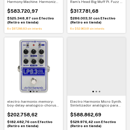
Harmony Machine. Harmonizer
Ram’s Head Big Muff Pi. Fuzz /
/ Pitch Shifter. Armonías
Distortion / Sustainer. Tono
perfectas al instante
icónico del rock alternativo
$583.720,97
$317.781,68
$525.348,87
con
Efectivo
$286.003,51
con
Efectivo
(Retiro en tienda)
(Retiro en tienda)
6
x
$97.286,83
sin interés
6
x
$52.963,61
sin interés
electro-harmonix-memory-
Electro Harmonix Micro Synth.
boy-delay-analogico-chorus-
Sintetizador analógico para
vibrato-pedal
guitarra. Sonido vintage
ilimitado
$202.758,62
$588.862,69
$182.482,76
con
Efectivo
$529.976,42
con
Efectivo
(Retiro en tienda)
(Retiro en tienda)