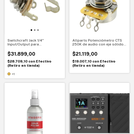
Switchcraft Jack 1/4"
Allparts Potenciómetro CTS
Input/Output para
250K de audio con eje sólido –
instrumentos - EP-0055
CTS original - EP-0885-000
$31.899,00
$21.119,00
$28.709,10
con
Efectivo
$19.007,10
con
Efectivo
(Retiro en tienda)
(Retiro en tienda)
+1